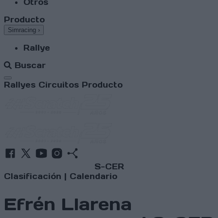
Otros
Producto
Simracing
›
Rallye
Buscar
Abrir menú
Rallyes
Circuitos
Producto
S-CER
Clasificación
|
Calendario
Efrén Llarena