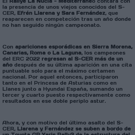
El
Rallye La Nucía - Mediterráne
o contará con
la presencia de unos viejos conocidos del S-
CER,
Efrén Llarena y Sara Fernández
, que
reaparecen en competeción tras un año donde
no han seguido ningún campeonato.
Con
apariciones esporádicas en Sierra Morena,
Canarias, Roma o La Laguna
, los campeones
del ERC 2022
regresan al S-CER más de un
año
después de su última aparición en una cita
puntuable solo para el máximo certamen
nacional. Por aquel entonces, participaron
tanto en el Princesa de Asturias como en
Llanes junto a Hyundai España, sumando un
tercer y cuarto puesto respectivamente como
resultados en ese doble periplo astur.
Ahora, y con motivo del último asalto del S-
CER,
Llarena y Fernández se suben a bordo de
un Toyota GR Yaris Rally2 de la estructura del