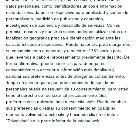
No hay más noticias en esta categoría.
datos personales, como identificadores únicos e información
estándar enviada por un dispositivo para publicidad y contenido
personalizado, medición de publicidad y contenido,
investigación de audiencia y desarrollo de servicios.
Con su
permiso, nosotros y nuestros socios podemos utilizar datos de
localización geográfica precisa e identificación mediante las
características de dispositivos. Puede hacer clic para otorgarnos
su consentimiento a nosotros y a nuestros 1731 socios para
que llevemos a cabo el procesamiento previamente descrito. De
Rallyes
forma alternativa, puede hacer clic para denegar su
consentimiento o acceder a información más detallada y
WRC
cambiar sus preferencias antes de otorgar su consentimiento.
S-CER
Tenga en cuenta que algún procesamiento de sus datos
ERC
personales puede no requerir de su consentimiento, pero usted
CERA
tiene el derecho de rechazar tal procesamiento. Sus
CERT
preferencias se aplicarán solo a este sitio web. Puede cambiar
Internacionales
sus preferencias o retirar su consentimiento en cualquier
Campeonatos Autonómicos
momento volviendo a este sitio y haciendo clic en el botón
Históricos
"Privacidad" en la parte inferior de la página web.
Dakar
RallyCross