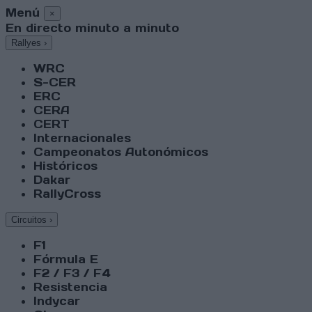
Menú
×
En directo minuto a minuto
Rallyes
›
WRC
S-CER
ERC
CERA
CERT
Internacionales
Campeonatos Autonómicos
Históricos
Dakar
RallyCross
Circuitos
›
F1
Fórmula E
F2 / F3 / F4
Resistencia
Indycar