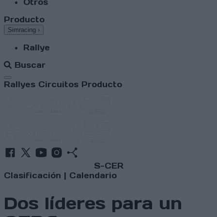
Otros
Producto
Simracing
›
Rallye
Buscar
Abrir menú
Rallyes
Circuitos
Producto
S-CER
Clasificación
|
Calendario
Dos líderes para un