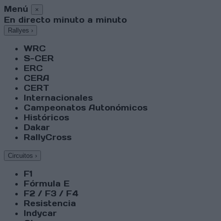
Menú
×
En directo minuto a minuto
Rallyes
›
WRC
S-CER
ERC
CERA
CERT
Internacionales
Campeonatos Autonómicos
Históricos
Dakar
RallyCross
Circuitos
›
F1
Fórmula E
F2 / F3 / F4
Resistencia
Indycar