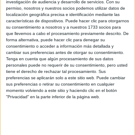
investigación de audiencia y desarrollo de servicios.
Con su
Internacionales
permiso, nosotros y nuestros socios podemos utilizar datos de
Campeonatos Autonómicos
localización geográfica precisa e identificación mediante las
Históricos
características de dispositivos. Puede hacer clic para otorgarnos
Dakar
su consentimiento a nosotros y a nuestros 1733 socios para
RallyCross
que llevemos a cabo el procesamiento previamente descrito. De
forma alternativa, puede hacer clic para denegar su
Circuitos
consentimiento o acceder a información más detallada y
F1
cambiar sus preferencias antes de otorgar su consentimiento.
Fórmula E
Tenga en cuenta que algún procesamiento de sus datos
F2 / F3 / F4
personales puede no requerir de su consentimiento, pero usted
Resistencia
tiene el derecho de rechazar tal procesamiento. Sus
Indycar
preferencias se aplicarán solo a este sitio web. Puede cambiar
Otros
sus preferencias o retirar su consentimiento en cualquier
momento volviendo a este sitio y haciendo clic en el botón
Producto
"Privacidad" en la parte inferior de la página web.
Producto
Web pensada para poder ofrecer diferentes
productos propios y ajenos para que los
aficionados los puedan adquirir