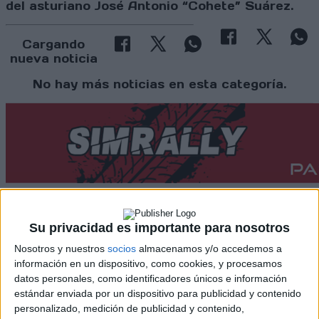
del asturiano José Antonio “Cohete” Suárez.
Cargando
nueva noticia
No hay más noticias en esta categoría.
Su privacidad es importante para nosotros
Rallyes
Nosotros y nuestros
socios
almacenamos y/o accedemos a
WRC
información en un dispositivo, como cookies, y procesamos
S-CER
datos personales, como identificadores únicos e información
ERC
estándar enviada por un dispositivo para publicidad y contenido
CERA
personalizado, medición de publicidad y contenido,
CERT