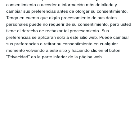
Históricos
consentimiento o acceder a información más detallada y
Dakar
cambiar sus preferencias antes de otorgar su consentimiento.
RallyCross
Tenga en cuenta que algún procesamiento de sus datos
personales puede no requerir de su consentimiento, pero usted
Circuitos
tiene el derecho de rechazar tal procesamiento. Sus
preferencias se aplicarán solo a este sitio web. Puede cambiar
F1
sus preferencias o retirar su consentimiento en cualquier
Fórmula E
momento volviendo a este sitio y haciendo clic en el botón
F2 / F3 / F4
"Privacidad" en la parte inferior de la página web.
Resistencia
Indycar
Otros
Producto
Producto
Web pensada para poder ofrecer diferentes
productos propios y ajenos para que los
aficionados los puedan adquirir
Divulgación