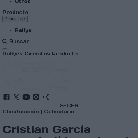
Otros
Producto
Simracing
›
Rallye
Buscar
Abrir menú
Rallyes
Circuitos
Producto
S-CER
Clasificación
|
Calendario
Cristian García