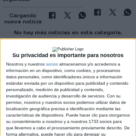
Cargando
nueva noticia
No hay más noticias en esta categoría.
Su privacidad es importante para nosotros
Nosotros y nuestros
socios
almacenamos y/o accedemos a
información en un dispositivo, como cookies, y procesamos
datos personales, como identificadores únicos e información
estándar enviada por un dispositivo para publicidad y contenido
Rallyes
personalizado, medición de publicidad y contenido,
investigación de audiencia y desarrollo de servicios.
Con su
WRC
permiso, nosotros y nuestros socios podemos utilizar datos de
S-CER
localización geográfica precisa e identificación mediante las
ERC
CERA
características de dispositivos. Puede hacer clic para otorgarnos
CERT
su consentimiento a nosotros y a nuestros 1733 socios para
Internacionales
que llevemos a cabo el procesamiento previamente descrito. De
Campeonatos Autonómicos
forma alternativa, puede hacer clic para denegar su