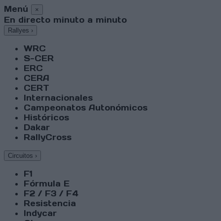
Menú
×
En directo minuto a minuto
Rallyes
›
WRC
S-CER
ERC
CERA
CERT
Internacionales
Campeonatos Autonómicos
Históricos
Dakar
RallyCross
Circuitos
›
F1
Fórmula E
F2 / F3 / F4
Resistencia
Indycar