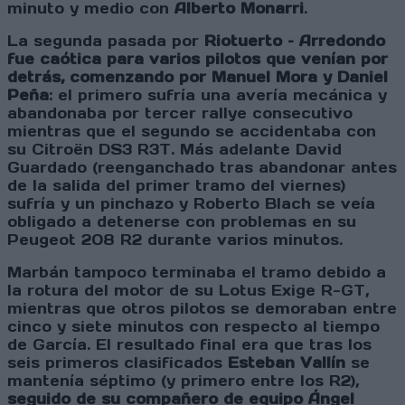
minuto y medio con
Alberto Monarri
.
La segunda pasada por
Riotuerto – Arredondo
fue caótica para varios pilotos que venían por
detrás, comenzando por Manuel Mora y Daniel
Peña
: el primero sufría una avería mecánica y
abandonaba por tercer rallye consecutivo
mientras que el segundo se accidentaba con
su Citroën DS3 R3T. Más adelante David
Guardado (reenganchado tras abandonar antes
de la salida del primer tramo del viernes)
sufría y un pinchazo y Roberto Blach se veía
obligado a detenerse con problemas en su
Peugeot 208 R2 durante varios minutos.
Marbán tampoco terminaba el tramo debido a
la rotura del motor de su Lotus Exige R-GT,
mientras que otros pilotos se demoraban entre
cinco y siete minutos con respecto al tiempo
de García. El resultado final era que tras los
seis primeros clasificados
Esteban Vallín
se
mantenía séptimo (y primero entre los R2),
seguido de su compañero de equipo Ángel