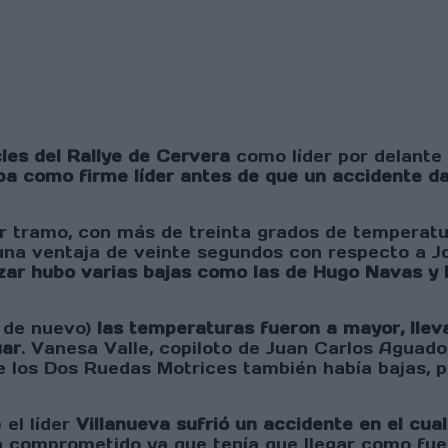
les del Rallye de Cervera
como líder por delante
ba como firme líder antes de que un accidente d
er tramo, con más de treinta grados de temperatu
una ventaja de veinte segundos con respecto a Jo
r hubo varias bajas como las de Hugo Navas y 
a de nuevo)
las temperaturas fueron a mayor, llev
uar
. Vanesa Valle, copiloto de Juan Carlos Aguado, 
e los Dos Ruedas Motrices también había bajas, 
 el líder
Villanueva sufrió un accidente en el cua
 comprometido ya que tenía que llegar como fuera