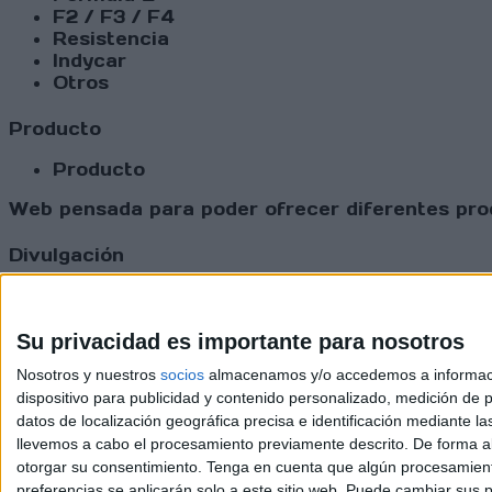
F2 / F3 / F4
Resistencia
Indycar
Otros
Producto
Producto
Web pensada para poder ofrecer diferentes prod
Divulgación
Dossier
Webs
Comunicados
Su privacidad es importante para nosotros
Fotografía
Nosotros y nuestros
socios
almacenamos y/o accedemos a información
Vídeos (on boards)
dispositivo para publicidad y contenido personalizado, medición de pu
Redes Sociales
datos de localización geográfica precisa e identificación mediante l
2026 Revi
llevemos a cabo el procesamiento previamente descrito. De forma al
otorgar su consentimiento.
Tenga en cuenta que algún procesamiento
preferencias se aplicarán solo a este sitio web. Puede cambiar sus p