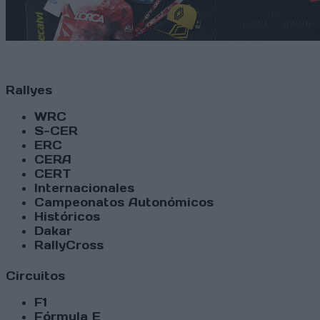
Rallyes
WRC
S-CER
ERC
CERA
CERT
Internacionales
Campeonatos Autonómicos
Históricos
Dakar
RallyCross
Circuitos
F1
Fórmula E