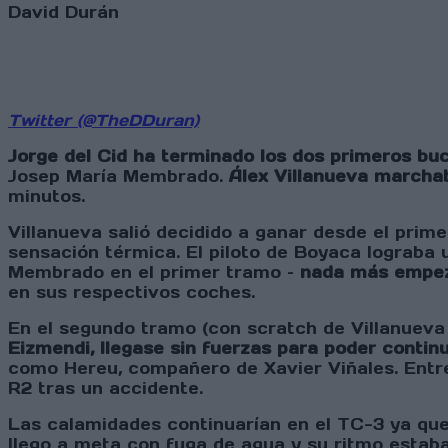
David Durán
Twitter (@TheDDuran)
Jorge del Cid ha terminado los dos primeros buc
Josep María Membrado.
Álex Villanueva marcha
minutos.
Villanueva salió decidido a ganar desde el prim
sensación térmica. El piloto de Boyaca lograba 
Membrado en el primer tramo –
nada más empeza
en sus respectivos coches.
En el segundo tramo (con scratch de Villanuev
Eizmendi, llegase sin fuerzas para poder contin
como Hereu, compañero de Xavier Viñales. Entr
R2 tras un accidente.
Las calamidades continuarían en el TC-3 ya que
llego a meta con fuga de agua y su ritmo estaba