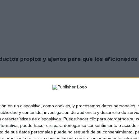
uctos propios y ajenos para que los aficionados 
 en un dispositivo, como cookies, y procesamos datos personales, co
blicidad y contenido, investigación de audiencia y desarrollo de servic
as características de dispositivos. Puede hacer clic para otorgarnos su
sta Scratch |
Contacto
|
Aviso legal y política de
ternativa, puede hacer clic para denegar su consentimiento o acceder
 de sus datos personales puede no requerir de su consentimiento, per
referencias o retirar su consentimiento en cualquier momento volviendo 