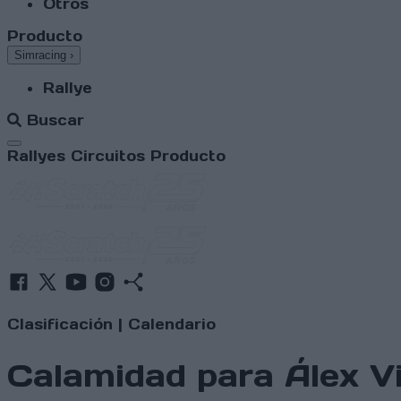
Otros
Producto
Simracing
›
Rallye
Buscar
Abrir menú
Rallyes
Circuitos
Producto
Clasificación
|
Calendario
Calamidad para Álex V