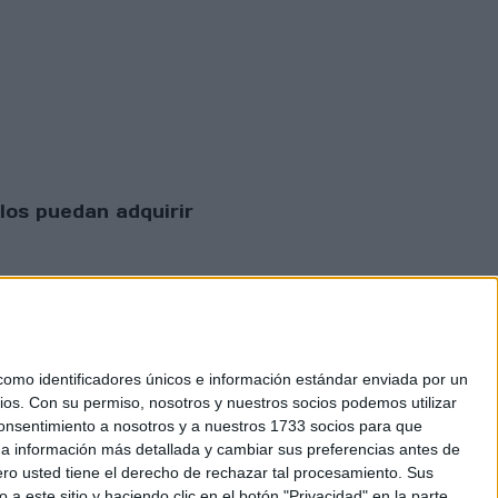
los puedan adquirir
mo identificadores únicos e información estándar enviada por un
ios.
Con su permiso, nosotros y nuestros socios podemos utilizar
 consentimiento a nosotros y a nuestros 1733 socios para que
 privacidad
 a información más detallada y cambiar sus preferencias antes de
o usted tiene el derecho de rechazar tal procesamiento. Sus
a este sitio y haciendo clic en el botón "Privacidad" en la parte