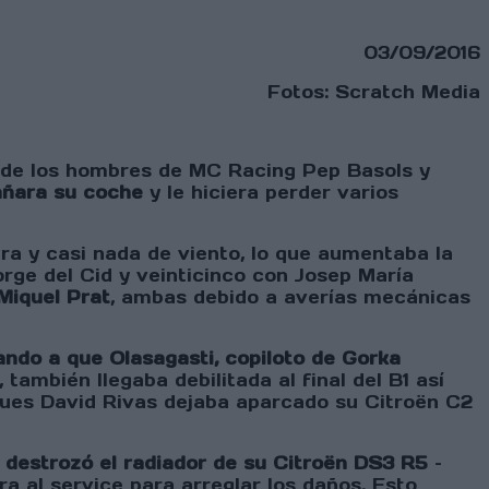
03/09/2016
Fotos: Scratch Media
 de los hombres de MC Racing Pep Basols y
añara su coche
y le hiciera perder varios
ra y casi nada de viento, lo que aumentaba la
rge del Cid y veinticinco con Josep María
Miquel Prat
, ambas debido a averías mecánicas
ando a que Olasagasti, copiloto de Gorka
también llegaba debilitada al final del B1 así
pues David Rivas dejaba aparcado su Citroën C2
l destrozó el radiador de su Citroën DS3 R5
–
 al service para arreglar los daños. Esto