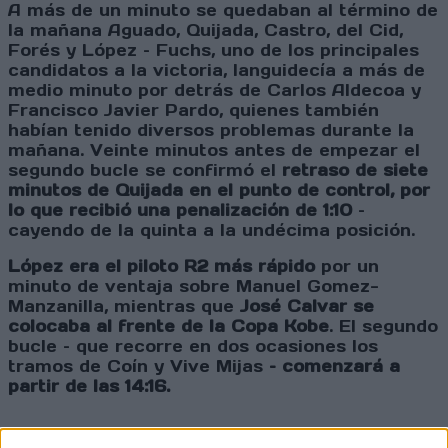
A más de un minuto se quedaban al término de
la mañana Aguado, Quijada, Castro, del Cid,
Forés y López – Fuchs, uno de los principales
candidatos a la victoria, languidecía a más de
medio minuto por detrás de Carlos Aldecoa y
Francisco Javier Pardo, quienes también
habían tenido diversos problemas durante la
mañana. Veinte minutos antes de empezar el
segundo bucle se confirmó el
retraso de siete
minutos de Quijada en el punto de control, por
lo que recibió una penalización de 1:10
–
cayendo de la quinta a la undécima posición.
López era el piloto R2 más rápido
por un
minuto de ventaja sobre Manuel Gomez-
Manzanilla, mientras que
José Calvar se
colocaba al frente de la Copa Kobe
. El segundo
bucle – que recorre en dos ocasiones los
tramos de Coín y Vive Mijas
– comenzará a
partir de las 14:16.