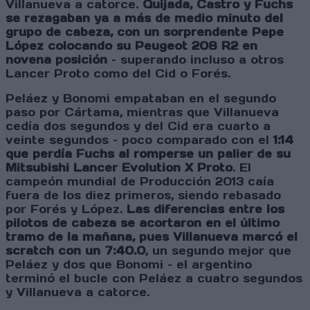
Villanueva a catorce.
Quijada, Castro y Fuchs
se rezagaban ya a más de medio minuto del
grupo de cabeza, con un sorprendente Pepe
López colocando su Peugeot 208 R2 en
novena posición
– superando incluso a otros
Lancer Proto como del Cid o Forés.
Peláez y Bonomi empataban en el segundo
paso por Cártama, mientras que Villanueva
cedía dos segundos y del Cid era cuarto a
veinte segundos – poco comparado con el
1:14
que perdía Fuchs al romperse un palier de su
Mitsubishi Lancer Evolution X Proto
. El
campeón mundial de Producción 2013 caía
fuera de los diez primeros, siendo rebasado
por Forés y López.
Las diferencias entre los
pilotos de cabeza se acortaron en el último
tramo de la mañana, pues Villanueva marcó el
scratch con un 7:40.0
, un segundo mejor que
Peláez y dos que Bonomi – el argentino
terminó el bucle con Peláez a cuatro segundos
y Villanueva a catorce.