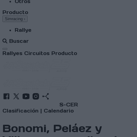
Otros
Producto
Simracing
›
Rallye
Buscar
Abrir menú
Rallyes
Circuitos
Producto
S-CER
Clasificación
|
Calendario
Bonomi, Peláez y