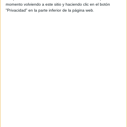
Dakar
momento volviendo a este sitio y haciendo clic en el botón
RallyCross
"Privacidad" en la parte inferior de la página web.
Circuitos
F1
Fórmula E
F2 / F3 / F4
Resistencia
Indycar
Otros
Producto
Producto
Web pensada para poder ofrecer diferentes
productos propios y ajenos para que los
aficionados los puedan adquirir
Divulgación
Dossier