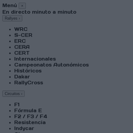
Menú
×
En directo minuto a minuto
Rallyes
›
WRC
S-CER
ERC
CERA
CERT
Internacionales
Campeonatos Autonómicos
Históricos
Dakar
RallyCross
Circuitos
›
F1
Fórmula E
F2 / F3 / F4
Resistencia
Indycar