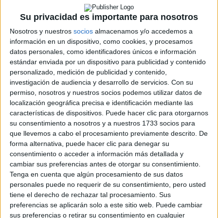
Cargando
Su privacidad es importante para nosotros
nueva noticia
Nosotros y nuestros
socios
almacenamos y/o accedemos a
No hay más noticias en esta categoría.
información en un dispositivo, como cookies, y procesamos
datos personales, como identificadores únicos e información
estándar enviada por un dispositivo para publicidad y contenido
personalizado, medición de publicidad y contenido,
investigación de audiencia y desarrollo de servicios.
Con su
permiso, nosotros y nuestros socios podemos utilizar datos de
localización geográfica precisa e identificación mediante las
características de dispositivos. Puede hacer clic para otorgarnos
Rallyes
su consentimiento a nosotros y a nuestros 1733 socios para
que llevemos a cabo el procesamiento previamente descrito. De
WRC
forma alternativa, puede hacer clic para denegar su
S-CER
consentimiento o acceder a información más detallada y
ERC
cambiar sus preferencias antes de otorgar su consentimiento.
CERA
Tenga en cuenta que algún procesamiento de sus datos
CERT
personales puede no requerir de su consentimiento, pero usted
Internacionales
tiene el derecho de rechazar tal procesamiento. Sus
Campeonatos Autonómicos
preferencias se aplicarán solo a este sitio web. Puede cambiar
Históricos
sus preferencias o retirar su consentimiento en cualquier