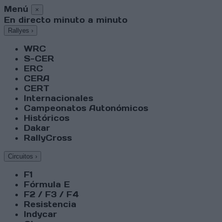
Menú
×
En directo minuto a minuto
Rallyes
›
WRC
S-CER
ERC
CERA
CERT
Internacionales
Campeonatos Autonómicos
Históricos
Dakar
RallyCross
Circuitos
›
F1
Fórmula E
F2 / F3 / F4
Resistencia
Indycar