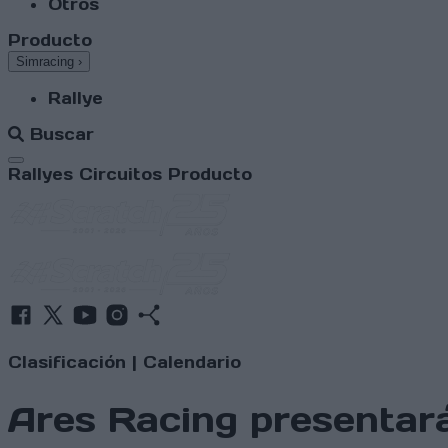
Otros
Producto
Simracing
›
Rallye
Buscar
Abrir menú
Rallyes
Circuitos
Producto
Clasificación
|
Calendario
Ares Racing presentará