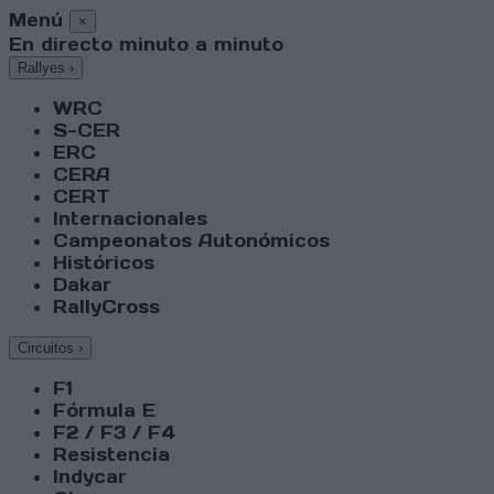
Menú
×
En directo minuto a minuto
Rallyes
›
WRC
S-CER
ERC
CERA
CERT
Internacionales
Campeonatos Autonómicos
Históricos
Dakar
RallyCross
Circuitos
›
F1
Fórmula E
F2 / F3 / F4
Resistencia
Indycar