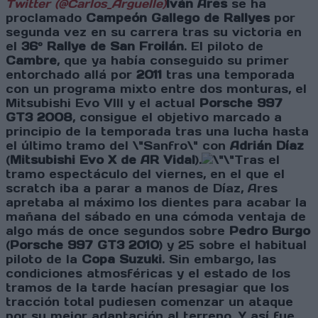
Twitter (@Carlos_Arguelle)
Iván Ares
se ha
proclamado
Campeón Gallego de Rallyes
por
segunda vez en su carrera tras su victoria en
el
36º Rallye de San Froilán
. El piloto de
Cambre
, que ya había conseguido su primer
entorchado allá por
2011
tras una temporada
con un programa mixto entre dos monturas, el
Mitsubishi Evo VIII y el actual
Porsche 997
GT3 2008
, consigue el objetivo marcado a
principio de la temporada tras una lucha hasta
el último tramo del \"Sanfro\" con
Adrián Díaz
(
Mitsubishi Evo X de AR Vidal
).
Tras el
tramo espectáculo del viernes, en el que el
scratch iba a parar a manos de Díaz, Ares
apretaba al máximo los dientes para acabar la
mañana del sábado en una cómoda ventaja de
algo más de once segundos sobre
Pedro Burgo
(
Porsche 997 GT3 2010
) y 25 sobre el habitual
piloto de la
Copa Suzuki
. Sin embargo, las
condiciones atmosféricas y el estado de los
tramos de la tarde hacían presagiar que los
tracción total pudiesen comenzar un ataque
por su mejor adaptación al terreno. Y así fue.