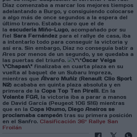
Díaz comenzaba a marcar los mejores tiempos
adelantando a Burgo, y consiguiendo colocarse
a algo más de once segundos a la espera del
último tramo. Estaba claro que el de
la
escudería Miño-Lugo
, acompañado por su
fiel
Sara Fernández
para el rallye de casa, iba
a intentarlo todo para conseguir la victoria y
así era. Sin embargo, Díaz no conseguía batir a
Ares por menos de un segundo, y se quedaba a
las puertas del triunfo.
Óscar Veiga
\"Chapas\"
finalizaba en cuarta plaza en su
vuelta al baquet de un Subaru Impreza,
mientras que
Álvaro Muñíz
(
Renault Clio Sport
N2
) acababa en quinta plaza absoluta y en
primera de la
Copa Top Ten Pirelli
. En la
Volante FGA
, la victoria iba a parar a manos
de David García (Peugeot 106 S16) mientras
que en la
Copa Khumo, Diego Aneiros se
proclamaba campeón
tras su primera posición
en el Sanfro.
Clasificación 36º Rallye San
Froilán