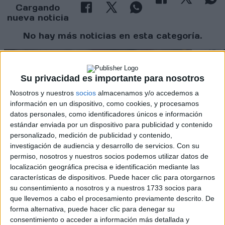
Cargando
nueva noticia
No hay más noticias en esta categoría.
Su privacidad es importante para nosotros
Nosotros y nuestros
socios
almacenamos y/o accedemos a
información en un dispositivo, como cookies, y procesamos
datos personales, como identificadores únicos e información
Rallyes
estándar enviada por un dispositivo para publicidad y contenido
personalizado, medición de publicidad y contenido,
WRC
investigación de audiencia y desarrollo de servicios.
Con su
S-CER
permiso, nosotros y nuestros socios podemos utilizar datos de
ERC
localización geográfica precisa e identificación mediante las
CERA
características de dispositivos. Puede hacer clic para otorgarnos
CERT
su consentimiento a nosotros y a nuestros 1733 socios para
Internacionales
que llevemos a cabo el procesamiento previamente descrito. De
Campeonatos Autonómicos
forma alternativa, puede hacer clic para denegar su
Históricos
consentimiento o acceder a información más detallada y
Dakar