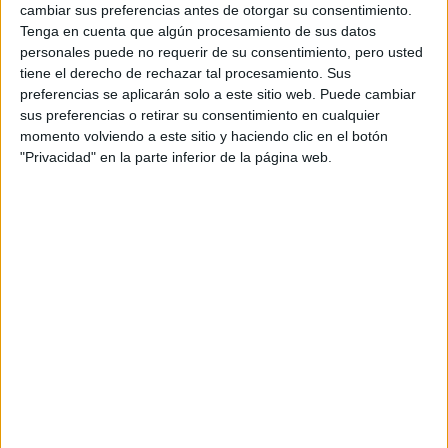
cambiar sus preferencias antes de otorgar su consentimiento.
RallyCross
Tenga en cuenta que algún procesamiento de sus datos
personales puede no requerir de su consentimiento, pero usted
Circuitos
tiene el derecho de rechazar tal procesamiento. Sus
F1
preferencias se aplicarán solo a este sitio web. Puede cambiar
Fórmula E
sus preferencias o retirar su consentimiento en cualquier
F2 / F3 / F4
momento volviendo a este sitio y haciendo clic en el botón
Resistencia
"Privacidad" en la parte inferior de la página web.
Indycar
Otros
Producto
Producto
Web pensada para poder ofrecer diferentes
productos propios y ajenos para que los
aficionados los puedan adquirir
Divulgación
Dossier