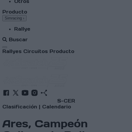
Otros
Producto
Simracing
›
Rallye
Buscar
Abrir menú
Rallyes
Circuitos
Producto
S-CER
Clasificación
|
Calendario
Ares, Campeón