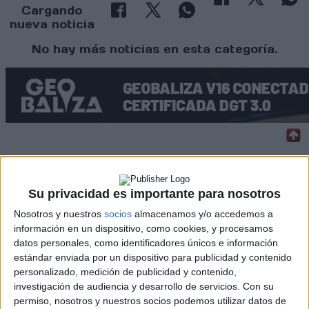
Cargando
nueva noticia
No hay más noticias en esta categoría.
Rallyes
Su privacidad es importante para nosotros
WRC
S-CER
Nosotros y nuestros
socios
almacenamos y/o accedemos a
ERC
información en un dispositivo, como cookies, y procesamos
CERA
datos personales, como identificadores únicos e información
CERT
estándar enviada por un dispositivo para publicidad y contenido
Internacionales
personalizado, medición de publicidad y contenido,
Campeonatos Autonómicos
investigación de audiencia y desarrollo de servicios.
Con su
Históricos
permiso, nosotros y nuestros socios podemos utilizar datos de
Dakar