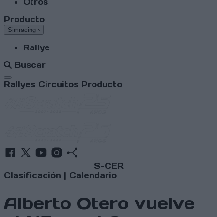
Otros
Producto
Simracing
›
Rallye
Buscar
Abrir menú
Rallyes
Circuitos
Producto
S-CER
Clasificación
|
Calendario
Alberto Otero vuelve