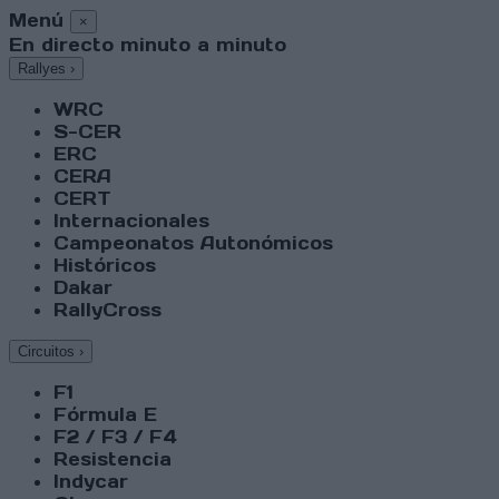
Menú
×
En directo minuto a minuto
Rallyes
›
WRC
S-CER
ERC
CERA
CERT
Internacionales
Campeonatos Autonómicos
Históricos
Dakar
RallyCross
Circuitos
›
F1
Fórmula E
F2 / F3 / F4
Resistencia
Indycar