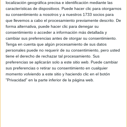
localización geográfica precisa e identificación mediante las
RallyCross
características de dispositivos. Puede hacer clic para otorgarnos
su consentimiento a nosotros y a nuestros 1733 socios para
Circuitos
que llevemos a cabo el procesamiento previamente descrito. De
forma alternativa, puede hacer clic para denegar su
F1
Fórmula E
consentimiento o acceder a información más detallada y
F2 / F3 / F4
cambiar sus preferencias antes de otorgar su consentimiento.
Resistencia
Tenga en cuenta que algún procesamiento de sus datos
Indycar
personales puede no requerir de su consentimiento, pero usted
Otros
tiene el derecho de rechazar tal procesamiento. Sus
preferencias se aplicarán solo a este sitio web. Puede cambiar
Producto
sus preferencias o retirar su consentimiento en cualquier
momento volviendo a este sitio y haciendo clic en el botón
Producto
"Privacidad" en la parte inferior de la página web.
Web pensada para poder ofrecer diferentes
productos propios y ajenos para que los
aficionados los puedan adquirir
Divulgación
Dossier