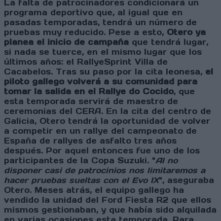
La falta de patrocinadores condicionará un
programa deportivo que, al igual que en
pasadas temporadas, tendrá un número de
pruebas muy reducido. Pese a esto,
Otero ya
planea el inicio de campaña
que tendrá lugar,
si nada se tuerce, en el mismo lugar que los
últimos años: el RallyeSprint Villa de
Cacabelos. Tras su paso por la cita leonesa,
el
piloto gallego volverá a su comunidad para
tomar la salida en el Rallye do Cocido
, que
esta temporada servirá de maestro de
ceremonias del CERA. En la cita del centro de
Galicia, Otero tendrá la oportunidad de volver
a competir en un rallye del campeonato de
España de rallyes de asfalto tres años
después. Por aquel entonces fue uno de los
participantes de la Copa Suzuki.
"
Al no
disponer casi de patrocinios nos limitaremos a
hacer pruebas sueltas con el Evo IX
", aseguraba
Otero. Meses atrás, el equipo gallego ha
vendido la unidad del Ford Fiesta R2 que ellos
mismos gestionaban, y que había sido alquilada
en varias ocasiones esta temporada. Para