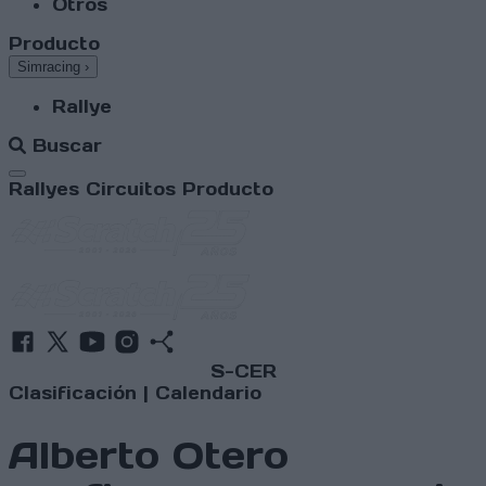
Otros
Producto
Simracing
›
Rallye
Buscar
Abrir menú
Rallyes
Circuitos
Producto
S-CER
Clasificación
|
Calendario
Alberto Otero