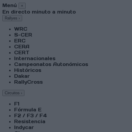
Menú
×
En directo minuto a minuto
Rallyes
›
WRC
S-CER
ERC
CERA
CERT
Internacionales
Campeonatos Autonómicos
Históricos
Dakar
RallyCross
Circuitos
›
F1
Fórmula E
F2 / F3 / F4
Resistencia
Indycar