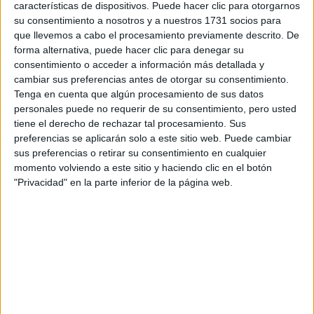
Rallyes
características de dispositivos. Puede hacer clic para otorgarnos
su consentimiento a nosotros y a nuestros 1731 socios para
WRC
que llevemos a cabo el procesamiento previamente descrito. De
S-CER
forma alternativa, puede hacer clic para denegar su
ERC
consentimiento o acceder a información más detallada y
CERA
cambiar sus preferencias antes de otorgar su consentimiento.
CERT
Tenga en cuenta que algún procesamiento de sus datos
Internacionales
personales puede no requerir de su consentimiento, pero usted
Campeonatos Autonómicos
tiene el derecho de rechazar tal procesamiento. Sus
Históricos
preferencias se aplicarán solo a este sitio web. Puede cambiar
Dakar
sus preferencias o retirar su consentimiento en cualquier
RallyCross
momento volviendo a este sitio y haciendo clic en el botón
"Privacidad" en la parte inferior de la página web.
Circuitos
F1
Fórmula E
F2 / F3 / F4
Resistencia
Indycar
Otros
Producto