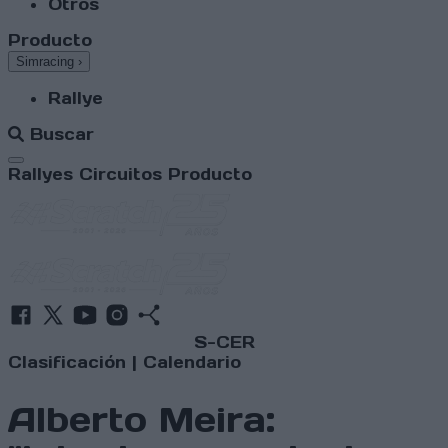
Otros
Producto
Simracing
›
Rallye
Buscar
Abrir menú
Rallyes
Circuitos
Producto
S-CER
Clasificación
|
Calendario
Alberto Meira: