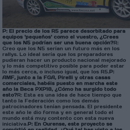
P: El precio de los R5 parece desorbitado para
equipos 'pequeños' como el vuestro, ¿Crees
que los N5 podrían ser una buena opción?
R:
Creo que los N5 serían un futuro más en los
rallys. Lo ideal sería que los preparadores
pudieran hacer un producto nacional mejorado
y lo más competitivo posible para poder estar
lo más cerca, o incluso igual, que los R5.
P:
AMF, junto a la FGA, Pirelli y otras casas
comerciales, habéis puesto en marcha este
año la Beca PXP18, ¿Cómo ha surgido todo
esto?
R: Esta es una idea de hace tiempo que
tanto la Federación como los demás
patrocinadores tenían pensada. El presidente
este año le dio forma y en general todo el
mundo está muy contento con esta nueva
iniciativa.
P: En Ourense, este proyecto se
convirtió en realidad, ¿Qué tal has visto a los