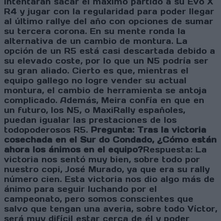
intentarán sacar el máximo partido a su Evo X
R4 y jugar con la regularidad para poder llegar
al último rallye del año con opciones de sumar
su tercera corona. En su mente ronda la
alternativa de un cambio de montura. La
opción de un R5 está casi descartada debido a
su elevado coste, por lo que un N5 podría ser
su gran aliado. Cierto es que, mientras el
equipo gallego no logre vender su actual
montura, el cambio de herramienta se antoja
complicado. Además, Meira confía en que en
un futuro, los N5, o MaxiRally españoles,
puedan igualar las prestaciones de los
todopoderosos R5.
Pregunta: Tras la victoria
cosechada en el Sur do Condado, ¿Cómo están
ahora los ánimos en el equipo?
Respuesta: La
victoria nos sentó muy bien, sobre todo por
nuestro copi, José Murado, ya que era su rally
número cien. Esta victoria nos dio algo más de
ánimo para seguir luchando por el
campeonato, pero somos conscientes que
salvo que tengan una averia, sobre todo Víctor,
será muy difícil estar cerca de él y poder