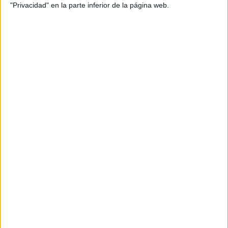
"Privacidad" en la parte inferior de la página web.
ERC
CERA
CERT
Internacionales
Campeonatos Autonómicos
Históricos
Dakar
RallyCross
Circuitos
F1
Fórmula E
F2 / F3 / F4
Resistencia
Indycar
Otros
Producto
Producto