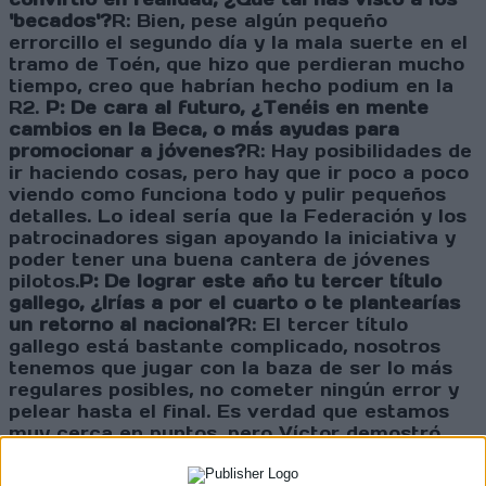
'becados'?
R: Bien, pese algún pequeño
errorcillo el segundo día y la mala suerte en el
tramo de Toén, que hizo que perdieran mucho
tiempo, creo que habrían hecho podium en la
R2.
P: De cara al futuro, ¿Tenéis en mente
cambios en la Beca, o más ayudas para
promocionar a jóvenes?
R: Hay posibilidades de
ir haciendo cosas, pero hay que ir poco a poco
viendo como funciona todo y pulir pequeños
detalles. Lo ideal sería que la Federación y los
patrocinadores sigan apoyando la iniciativa y
poder tener una buena cantera de jóvenes
pilotos.
P: De lograr este año tu tercer título
gallego, ¿Irías a por el cuarto o te plantearías
un retorno al nacional?
R: El tercer título
gallego está bastante complicado, nosotros
tenemos que jugar con la baza de ser lo más
regulares posibles, no cometer ningún error y
pelear hasta el final. Es verdad que estamos
muy cerca en puntos, pero Víctor demostró
que este año está muy fuerte. Aún así
intentaremos hacerlo lo mejor posible y luchar