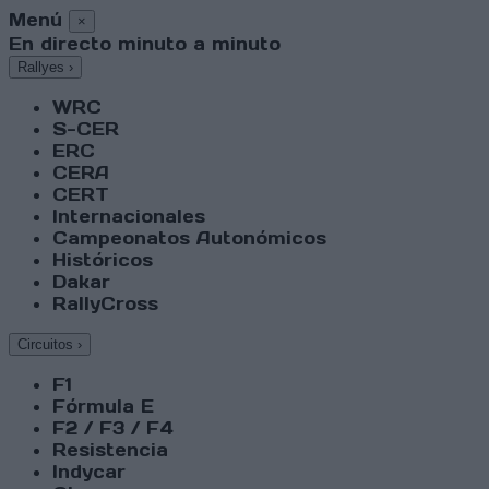
Menú
×
En directo minuto a minuto
Rallyes
›
WRC
S-CER
ERC
CERA
CERT
Internacionales
Campeonatos Autonómicos
Históricos
Dakar
RallyCross
Circuitos
›
F1
Fórmula E
F2 / F3 / F4
Resistencia
Indycar