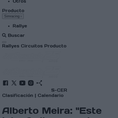
Otros
Producto
Simracing
›
Rallye
Buscar
Abrir menú
Rallyes
Circuitos
Producto
S-CER
Clasificación
|
Calendario
Alberto Meira: "Este