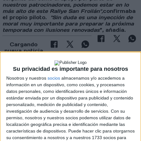
nuestros patrocinadores, podemos estar en lo
más alto de este Rallye San Froilán",
confirmaba
el propio piloto.
"Sin duda es una inyección de
moral muy importante para preparar la próxima
temporada con ilusiones renovadas
”, añadía.
Cargando
nueva noticia
No hay más noticias en esta categoría.
Su privacidad es importante para nosotros
Nosotros y nuestros
socios
almacenamos y/o accedemos a
información en un dispositivo, como cookies, y procesamos
datos personales, como identificadores únicos e información
estándar enviada por un dispositivo para publicidad y contenido
personalizado, medición de publicidad y contenido,
investigación de audiencia y desarrollo de servicios.
Con su
permiso, nosotros y nuestros socios podemos utilizar datos de
Rallyes
localización geográfica precisa e identificación mediante las
características de dispositivos. Puede hacer clic para otorgarnos
WRC
su consentimiento a nosotros y a nuestros 1733 socios para