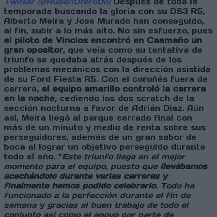
Twitter (@RubenOteroDo)
Después de toda la
temporada buscando la gloria con su DS3 R5,
Alberto Meira y Jose Murado han conseguido,
al fin, subir a lo más alto. No sin esfuerzo, pues
el piloto de Vincios encontró en Caamaño un
gran opositor
, que veía como su tentativa de
triunfo se quedaba atrás después de los
problemas mecánicos con la dirección asistida
de su Ford Fiesta R5. Con el coruñés fuera de
carrera,
el equipo amarillo controló la carrera
en la noche
, cediendo los dos scratch de la
sección nocturna a favor de Adrián Díaz. Aún
así, Meira llegó al parque cerrado final con
más de un minuto y medio de renta sobre sus
perseguidores, además de un gran sabor de
boca al lograr un objetivo perseguido durante
todo el año. “
Este triunfo llega en el mejor
momento para el equipo, puesto que
llevábamos
acechándolo durante varias carreras y
finalmente hemos podido celebrarlo
. Todo ha
funcionado a la perfección durante el fin de
semana y gracias al buen trabajo de todo el
conjunto así como el apoyo por parte de