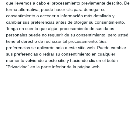
S-CER
que llevemos a cabo el procesamiento previamente descrito. De
ERC
forma alternativa, puede hacer clic para denegar su
CERA
consentimiento o acceder a información más detallada y
CERT
cambiar sus preferencias antes de otorgar su consentimiento.
Internacionales
Tenga en cuenta que algún procesamiento de sus datos
Campeonatos Autonómicos
personales puede no requerir de su consentimiento, pero usted
Históricos
tiene el derecho de rechazar tal procesamiento. Sus
Dakar
preferencias se aplicarán solo a este sitio web. Puede cambiar
RallyCross
sus preferencias o retirar su consentimiento en cualquier
momento volviendo a este sitio y haciendo clic en el botón
Circuitos
"Privacidad" en la parte inferior de la página web.
F1
Fórmula E
F2 / F3 / F4
Resistencia
Indycar
Otros
Producto
Producto