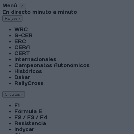
Menú
×
En directo minuto a minuto
Rallyes
›
WRC
S-CER
ERC
CERA
CERT
Internacionales
Campeonatos Autonómicos
Históricos
Dakar
RallyCross
Circuitos
›
F1
Fórmula E
F2 / F3 / F4
Resistencia
Indycar