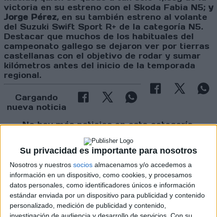
victoria en su estreno con el Skoda Fabia N5;
y
Jorge Pérez
, en su también estreno al volante
del Suzuki Swift Sport R+ de la categoría N5.
Destacar que muchos de los habituales del
campeonato gallego se dejaron ver por tierras
castellanas con el objetivo de rodar y sumar
kilómetros antes del inicio de la temporada
regional.
Cargando
nueva noticia
No hay más noticias en esta categoría.
Su privacidad es importante para nosotros
Nosotros y nuestros
socios
almacenamos y/o accedemos a
información en un dispositivo, como cookies, y procesamos
datos personales, como identificadores únicos e información
estándar enviada por un dispositivo para publicidad y contenido
personalizado, medición de publicidad y contenido,
investigación de audiencia y desarrollo de servicios.
Con su