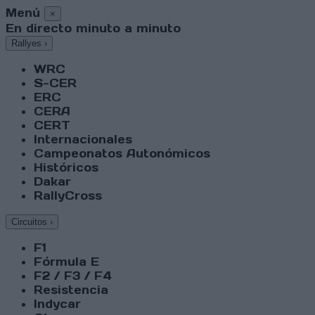
Menú
×
En directo minuto a minuto
Rallyes
›
WRC
S-CER
ERC
CERA
CERT
Internacionales
Campeonatos Autonómicos
Históricos
Dakar
RallyCross
Circuitos
›
F1
Fórmula E
F2 / F3 / F4
Resistencia
Indycar