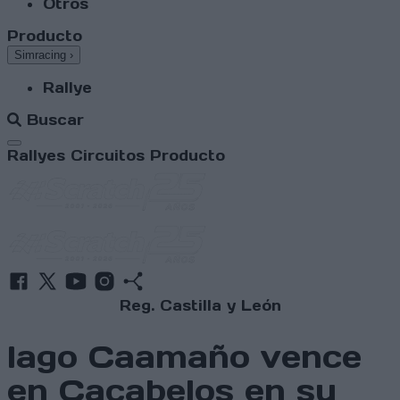
Otros
Producto
Simracing
›
Rallye
Buscar
Abrir menú
Rallyes
Circuitos
Producto
Reg. Castilla y León
Iago Caamaño vence
en Cacabelos en su