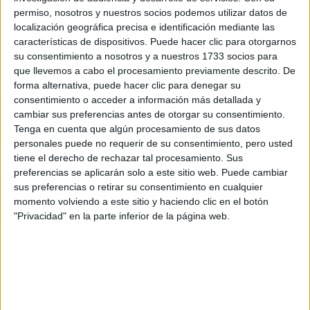
permiso, nosotros y nuestros socios podemos utilizar datos de
localización geográfica precisa e identificación mediante las
características de dispositivos. Puede hacer clic para otorgarnos
Rallyes
su consentimiento a nosotros y a nuestros 1733 socios para
que llevemos a cabo el procesamiento previamente descrito. De
WRC
forma alternativa, puede hacer clic para denegar su
S-CER
consentimiento o acceder a información más detallada y
ERC
cambiar sus preferencias antes de otorgar su consentimiento.
CERA
Tenga en cuenta que algún procesamiento de sus datos
CERT
personales puede no requerir de su consentimiento, pero usted
Internacionales
tiene el derecho de rechazar tal procesamiento. Sus
Campeonatos Autonómicos
preferencias se aplicarán solo a este sitio web. Puede cambiar
Históricos
sus preferencias o retirar su consentimiento en cualquier
Dakar
momento volviendo a este sitio y haciendo clic en el botón
RallyCross
"Privacidad" en la parte inferior de la página web.
Circuitos
F1
Fórmula E
F2 / F3 / F4
Resistencia