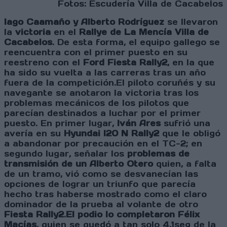
Fotos: Escudería Villa de Cacabelos
Iago Caamaño y Alberto Rodríguez
se llevaron
la
victoria
en el
Rallye de La Mencía Villa de
Cacabelos
. De esta forma, el equipo gallego se
reencuentra con el primer puesto en su
reestreno con el
Ford Fiesta Rally2
, en la que
ha sido su vuelta a las carreras tras un año
fuera de la competición.El piloto coruñés y su
navegante se anotaron la victoria tras los
problemas mecánicos de los pilotos que
parecían destinados a luchar por el primer
puesto. En primer lugar,
Iván Ares
sufrió una
avería en su
Hyundai I20 N Rally2
que le obligó
a abandonar por precaución en el TC-2; en
segundo lugar, señalar los
problemas de
transmisión de un Alberto Otero
quien, a falta
de un tramo, vió como se desvanecían las
opciones de lograr un triunfo que parecía
hecho tras haberse mostrado como el claro
dominador de la prueba al volante de otro
Fiesta Rally2
.
El podio lo completaron Félix
Macías
, quien se quedó a tan solo 4,1seg de la