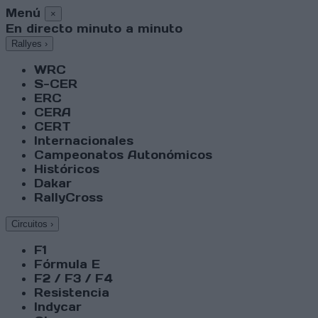
Menú
×
En directo minuto a minuto
Rallyes
›
WRC
S-CER
ERC
CERA
CERT
Internacionales
Campeonatos Autonómicos
Históricos
Dakar
RallyCross
Circuitos
›
F1
Fórmula E
F2 / F3 / F4
Resistencia
Indycar