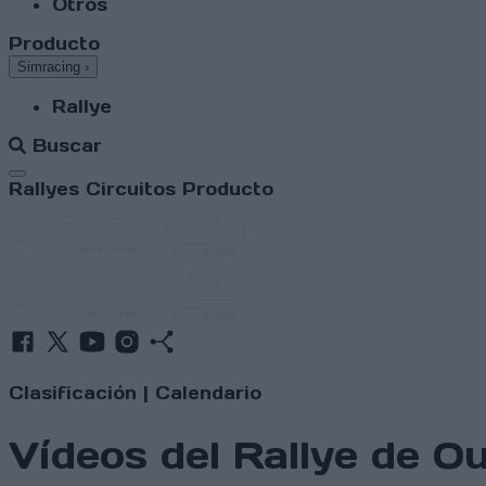
Otros
Producto
Simracing
›
Rallye
Buscar
Abrir menú
Rallyes
Circuitos
Producto
Clasificación
|
Calendario
Vídeos del Rallye de 