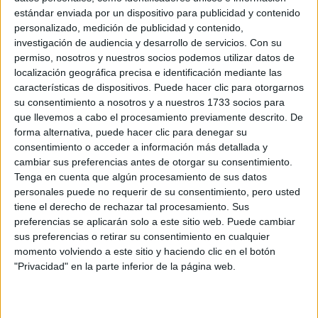
Circuitos
estándar enviada por un dispositivo para publicidad y contenido
F1
personalizado, medición de publicidad y contenido,
Fórmula E
investigación de audiencia y desarrollo de servicios.
Con su
F2 / F3 / F4
permiso, nosotros y nuestros socios podemos utilizar datos de
Resistencia
localización geográfica precisa e identificación mediante las
Indycar
características de dispositivos. Puede hacer clic para otorgarnos
Otros
su consentimiento a nosotros y a nuestros 1733 socios para
que llevemos a cabo el procesamiento previamente descrito. De
Producto
forma alternativa, puede hacer clic para denegar su
consentimiento o acceder a información más detallada y
Producto
cambiar sus preferencias antes de otorgar su consentimiento.
Tenga en cuenta que algún procesamiento de sus datos
Web pensada para poder ofrecer diferentes
personales puede no requerir de su consentimiento, pero usted
productos propios y ajenos para que los
tiene el derecho de rechazar tal procesamiento. Sus
aficionados los puedan adquirir
preferencias se aplicarán solo a este sitio web. Puede cambiar
sus preferencias o retirar su consentimiento en cualquier
Divulgación
momento volviendo a este sitio y haciendo clic en el botón
Dossier
"Privacidad" en la parte inferior de la página web.
Webs
Comunicados
Fotografía