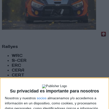
Rallyes
WRC
S-CER
ERC
CERA
CERT
Internacionales
Campeonatos Autonómicos
Históricos
Su privacidad es importante para nosotros
Dakar
Nosotros y nuestros
socios
almacenamos y/o accedemos a
RallyCross
información en un dispositivo, como cookies, y procesamos
datos personales, como identificadores únicos e información