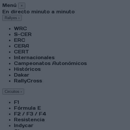
Menú
×
En directo minuto a minuto
Rallyes
›
WRC
S-CER
ERC
CERA
CERT
Internacionales
Campeonatos Autonómicos
Históricos
Dakar
RallyCross
Circuitos
›
F1
Fórmula E
F2 / F3 / F4
Resistencia
Indycar