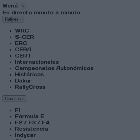
Menú
×
En directo minuto a minuto
Rallyes
›
WRC
S-CER
ERC
CERA
CERT
Internacionales
Campeonatos Autonómicos
Históricos
Dakar
RallyCross
Circuitos
›
F1
Fórmula E
F2 / F3 / F4
Resistencia
Indycar