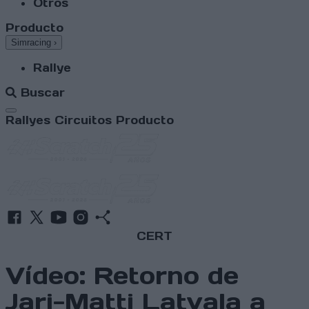
Otros
Producto
Simracing
›
Rallye
Buscar
Abrir menú
Rallyes
Circuitos
Producto
CERT
Vídeo: Retorno de
Jari-Matti Latvala a