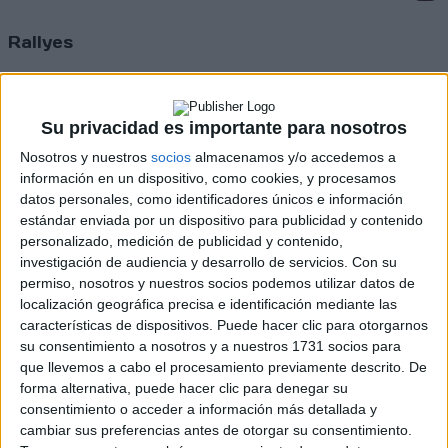
Rallyes
WRC
S-CER
ERC
Su privacidad es importante para nosotros
CERA
Nosotros y nuestros
socios
almacenamos y/o accedemos a
CERT
Internacionales
información en un dispositivo, como cookies, y procesamos
Campeonatos Autonómicos
datos personales, como identificadores únicos e información
Históricos
estándar enviada por un dispositivo para publicidad y contenido
Dakar
personalizado, medición de publicidad y contenido,
RallyCross
investigación de audiencia y desarrollo de servicios.
Con su
permiso, nosotros y nuestros socios podemos utilizar datos de
Circuitos
localización geográfica precisa e identificación mediante las
características de dispositivos. Puede hacer clic para otorgarnos
F1
su consentimiento a nosotros y a nuestros 1731 socios para
Fórmula E
que llevemos a cabo el procesamiento previamente descrito. De
F2 / F3 / F4
forma alternativa, puede hacer clic para denegar su
Resistencia
consentimiento o acceder a información más detallada y
Indycar
cambiar sus preferencias antes de otorgar su consentimiento.
Otros