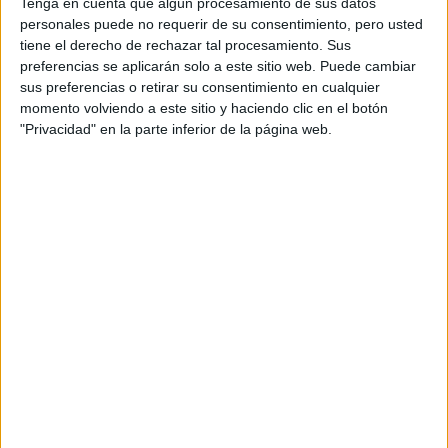
Tenga en cuenta que algún procesamiento de sus datos
personales puede no requerir de su consentimiento, pero usted
Producto
tiene el derecho de rechazar tal procesamiento. Sus
preferencias se aplicarán solo a este sitio web. Puede cambiar
Producto
sus preferencias o retirar su consentimiento en cualquier
Web pensada para poder ofrecer diferentes
momento volviendo a este sitio y haciendo clic en el botón
productos propios y ajenos para que los
"Privacidad" en la parte inferior de la página web.
aficionados los puedan adquirir
Divulgación
Dossier
Webs
Comunicados
Fotografía
Vídeos (on boards)
Redes Sociales
2026 Revista Scratch |
Contacto
|
Aviso legal
y política de privacidad