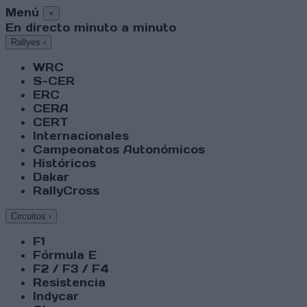
Menú
×
En directo minuto a minuto
Rallyes
›
WRC
S-CER
ERC
CERA
CERT
Internacionales
Campeonatos Autonómicos
Históricos
Dakar
RallyCross
Circuitos
›
F1
Fórmula E
F2 / F3 / F4
Resistencia
Indycar