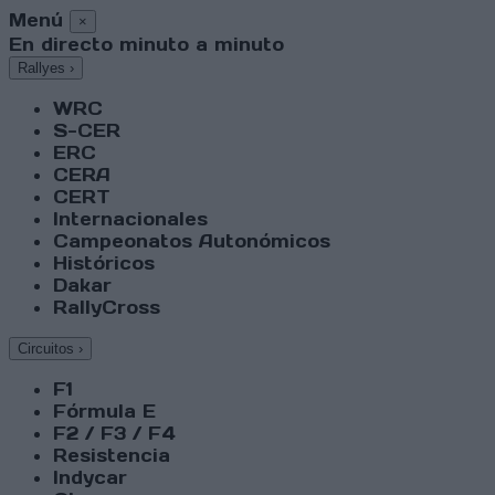
Menú
×
En directo minuto a minuto
Rallyes
›
WRC
S-CER
ERC
CERA
CERT
Internacionales
Campeonatos Autonómicos
Históricos
Dakar
RallyCross
Circuitos
›
F1
Fórmula E
F2 / F3 / F4
Resistencia
Indycar