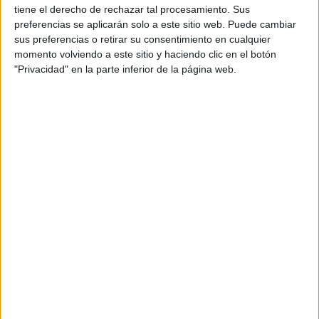
tiene el derecho de rechazar tal procesamiento. Sus
Producto
preferencias se aplicarán solo a este sitio web. Puede cambiar
sus preferencias o retirar su consentimiento en cualquier
Web pensada para poder ofrecer diferentes
momento volviendo a este sitio y haciendo clic en el botón
productos propios y ajenos para que los
aficionados los puedan adquirir
"Privacidad" en la parte inferior de la página web.
Divulgación
Dossier
Webs
Comunicados
Fotografía
Vídeos (on boards)
Redes Sociales
2026 Revista Scratch |
Contacto
|
Aviso legal
y política de privacidad