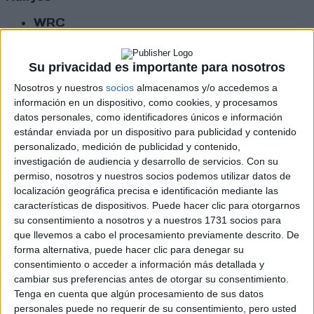
WRC
S-CER
ERC
CERA
Su privacidad es importante para nosotros
CERT
Nosotros y nuestros
socios
almacenamos y/o accedemos a
Internacionales
información en un dispositivo, como cookies, y procesamos
Campeonatos Autonómicos
datos personales, como identificadores únicos e información
Históricos
estándar enviada por un dispositivo para publicidad y contenido
Dakar
personalizado, medición de publicidad y contenido,
RallyCross
investigación de audiencia y desarrollo de servicios.
Con su
permiso, nosotros y nuestros socios podemos utilizar datos de
Circuitos
localización geográfica precisa e identificación mediante las
F1
características de dispositivos. Puede hacer clic para otorgarnos
Fórmula E
su consentimiento a nosotros y a nuestros 1731 socios para
F2 / F3 / F4
que llevemos a cabo el procesamiento previamente descrito. De
Resistencia
forma alternativa, puede hacer clic para denegar su
Indycar
consentimiento o acceder a información más detallada y
Otros
cambiar sus preferencias antes de otorgar su consentimiento.
Tenga en cuenta que algún procesamiento de sus datos
Producto
personales puede no requerir de su consentimiento, pero usted