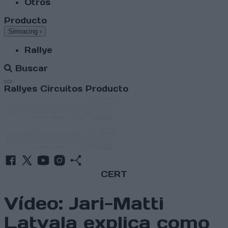
Otros
Producto
Simracing
›
Rallye
Buscar
Abrir menú
Rallyes
Circuitos
Producto
CERT
Vídeo: Jari-Matti
Latvala explica como