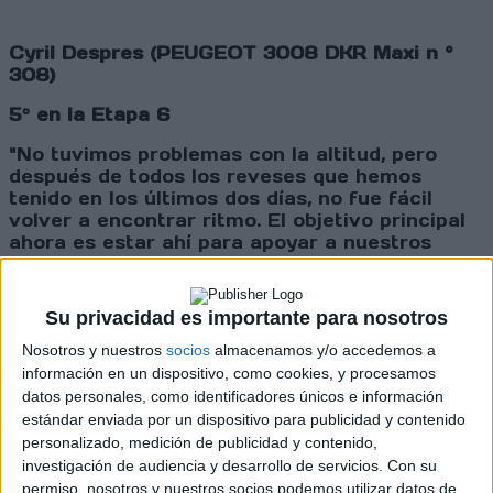
Cyril Despres (PEUGEOT 3008 DKR Maxi n °
308)
5º en la Etapa 6
"No tuvimos problemas con la altitud, pero
después de todos los reveses que hemos
tenido en los últimos dos días, no fue fácil
volver a encontrar ritmo. El objetivo principal
ahora es estar ahí para apoyar a nuestros
compañeros de equipo, por lo que no tiene
sentido tomar riesgos. Íbamos a un ritmo
decente sin presionar demasiado en una etapa
Su privacidad es importante para nosotros
que estaba bastante húmeda. Y al menos, pase
Nosotros y nuestros
socios
almacenamos y/o accedemos a
lo que pase, habré conducido a lo largo de las
orillas del lago Titicaca: ¡eso ya es algo!”
información en un dispositivo, como cookies, y procesamos
datos personales, como identificadores únicos e información
estándar enviada por un dispositivo para publicidad y contenido
personalizado, medición de publicidad y contenido,
¿Sabías qué…?
investigación de audiencia y desarrollo de servicios.
Con su
permiso, nosotros y nuestros socios podemos utilizar datos de