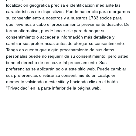
PEUGEOT ya obtuvo un éxito deportivo en
localización geográfica precisa e identificación mediante las
Bolivia, allá por 1979. Fue en el Rally Codasur,
características de dispositivos. Puede hacer clic para otorgarnos
que luego se llamaría Rally Argentina: una
conocida prueba del Campeonato Mundial de
su consentimiento a nosotros y a nuestros 1733 socios para
Rallyes. Los dos PEUGEOT 504 oficiales
que llevemos a cabo el procesamiento previamente descrito. De
inscritos para Jean Guichet /Jean Todt y Jean-
forma alternativa, puede hacer clic para denegar su
Claude Lefebvre/Jean-Pierre Rouget
consentimiento o acceder a información más detallada y
terminaron primero y segundo después de una
cambiar sus preferencias antes de otorgar su consentimiento.
salida memorable. La ruta fue diseñada para
Tenga en cuenta que algún procesamiento de sus datos
recorrer Argentina, Brasil, Uruguay, Paraguay,
personales puede no requerir de su consentimiento, pero usted
Bolivia y Perú, pero se detuvo en Perú debido
tiene el derecho de rechazar tal procesamiento. Sus
a problemas políticos.
preferencias se aplicarán solo a este sitio web. Puede cambiar
sus preferencias o retirar su consentimiento en cualquier
momento volviendo a este sitio y haciendo clic en el botón
"Privacidad" en la parte inferior de la página web.
¿Qué es lo siguiente?
El viernes es el día de descanso en la capital
boliviana, La Paz, antes de que la primera
parte de la etapa maratón de este año
comience, sin que se permita el servicio
durante la noche entre los dos días. El día de
descanso es una oportunidad para que los