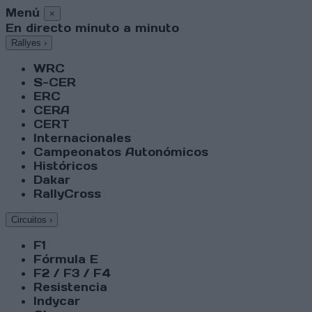
Menú
×
En directo minuto a minuto
Rallyes
›
WRC
S-CER
ERC
CERA
CERT
Internacionales
Campeonatos Autonómicos
Históricos
Dakar
RallyCross
Circuitos
›
F1
Fórmula E
F2 / F3 / F4
Resistencia
Indycar