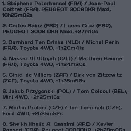
1. Stéphane Peterhansel (FRA) / Jean-Paul
Cottret (FRA), PEUGEOT 3008DKR Maxi,
16h25m02s
2. Carlos Sainz (ESP) / Lucas Cruz (ESP),
PEUGEOT 3008 DKR Maxi, +27m10s
3. Bernhard Ten Brinke (NLD) / Michel Perin
(FRA), Toyota 4WD, +1h20m41s
4. Nasser Al Attiyah (QAT) / Matthieu Baumel
(FRA), Toyota 4WD, +1h24m20s
5. Giniel de Villiers (ZAF) / Dirk von Zitzewitz
(ZAF), Toyota 4WD, +1h35m59s
6. Jakub Przygonski (POL) / Tom Colsoul (BEL),
Mini 4WD, +2h25m16s
7. Martin Prokop (CZE) / Jan Tomanek (CZE),
Ford 4WD, +2h25m52s
8. Sheikh Khalid Al Qassimi (ARE) / Xavier
Panseri (FRA), Peugeot 3008DKR, +2h29m06s