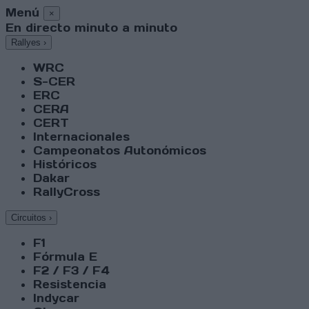
Menú
×
En directo minuto a minuto
Rallyes
›
WRC
S-CER
ERC
CERA
CERT
Internacionales
Campeonatos Autonómicos
Históricos
Dakar
RallyCross
Circuitos
›
F1
Fórmula E
F2 / F3 / F4
Resistencia
Indycar