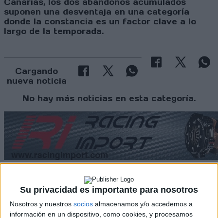
Canarias, los dos abandonos acumulados
suponen una desventaja en una categoría
donde la constancia es un factor clave a lo
largo de la temporada.
Cargando
nueva noticia
No hay más noticias en esta categoría.
Su privacidad es importante para nosotros
Rallyes
Nosotros y nuestros
socios
almacenamos y/o accedemos a
WRC
información en un dispositivo, como cookies, y procesamos