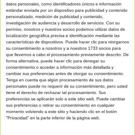
S-CER
datos personales, como identificadores únicos e información
ERC
estándar enviada por un dispositivo para publicidad y contenido
CERA
personalizado, medición de publicidad y contenido,
CERT
investigación de audiencia y desarrollo de servicios.
Con su
Internacionales
permiso, nosotros y nuestros socios podemos utilizar datos de
Campeonatos Autonómicos
localización geográfica precisa e identificación mediante las
Históricos
características de dispositivos. Puede hacer clic para otorgarnos
Dakar
su consentimiento a nosotros y a nuestros 1733 socios para
RallyCross
que llevemos a cabo el procesamiento previamente descrito. De
forma alternativa, puede hacer clic para denegar su
Circuitos
consentimiento o acceder a información más detallada y
cambiar sus preferencias antes de otorgar su consentimiento.
F1
Fórmula E
Tenga en cuenta que algún procesamiento de sus datos
F2 / F3 / F4
personales puede no requerir de su consentimiento, pero usted
Resistencia
tiene el derecho de rechazar tal procesamiento. Sus
Indycar
preferencias se aplicarán solo a este sitio web. Puede cambiar
Otros
sus preferencias o retirar su consentimiento en cualquier
momento volviendo a este sitio y haciendo clic en el botón
Producto
"Privacidad" en la parte inferior de la página web.
Producto