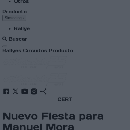
Otros
Producto
Simracing
›
Rallye
Buscar
Abrir menú
Rallyes
Circuitos
Producto
CERT
Nuevo Fiesta para
Manuel Mora