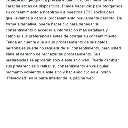
características de dispositivos. Puede hacer clic para otorgarnos
Rallyes
su consentimiento a nosotros y a nuestros 1733 socios para
WRC
que llevemos a cabo el procesamiento previamente descrito. De
S-CER
forma alternativa, puede hacer clic para denegar su
ERC
consentimiento o acceder a información más detallada y
CERA
cambiar sus preferencias antes de otorgar su consentimiento.
CERT
Tenga en cuenta que algún procesamiento de sus datos
Internacionales
personales puede no requerir de su consentimiento, pero usted
Campeonatos Autonómicos
tiene el derecho de rechazar tal procesamiento. Sus
Históricos
preferencias se aplicarán solo a este sitio web. Puede cambiar
Dakar
sus preferencias o retirar su consentimiento en cualquier
RallyCross
momento volviendo a este sitio y haciendo clic en el botón
"Privacidad" en la parte inferior de la página web.
Circuitos
F1
Fórmula E
F2 / F3 / F4
Resistencia
Indycar
Otros