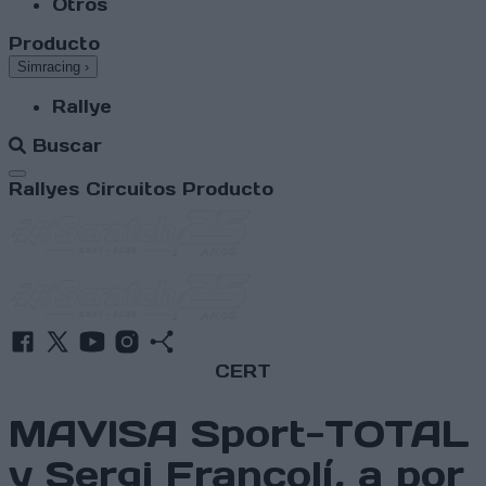
Otros
Producto
Simracing
›
Rallye
Buscar
Abrir menú
Rallyes
Circuitos
Producto
CERT
MAVISA Sport-TOTAL
y Sergi Francolí, a por