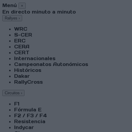
Menú
×
En directo minuto a minuto
Rallyes
›
WRC
S-CER
ERC
CERA
CERT
Internacionales
Campeonatos Autonómicos
Históricos
Dakar
RallyCross
Circuitos
›
F1
Fórmula E
F2 / F3 / F4
Resistencia
Indycar