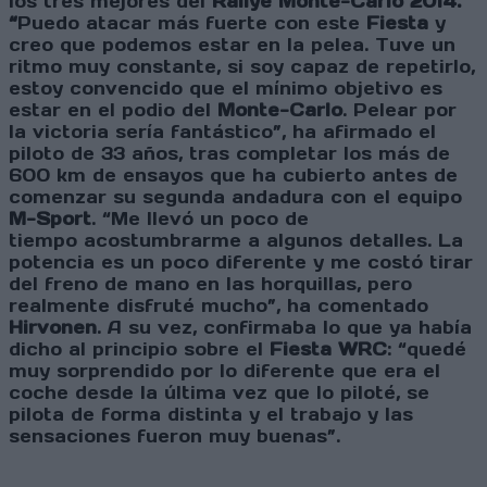
los tres mejores del
Rallye
Monte-Carlo 2014.
“
Puedo atacar más fuerte con este
Fiesta
y
creo que podemos estar en la pelea. Tuve un
ritmo muy constante, si soy capaz de repetirlo,
estoy convencido que el mínimo objetivo es
estar en el podio del
Monte-Carlo
. Pelear por
la victoria sería fantástico”, ha afirmado el
piloto de 33 años, tras completar los más de
600 km de ensayos que ha cubierto antes de
comenzar su segunda andadura con el equipo
M-Sport
. “Me llevó un poco de
tiempo acostumbrarme a algunos detalles. La
potencia es un poco diferente y me costó tirar
del freno de mano en las horquillas, pero
realmente disfruté mucho”, ha comentado
Hirvonen
. A su vez, confirmaba lo que ya había
dicho al principio sobre el
Fiesta WRC
: “quedé
muy sorprendido por lo diferente que era el
coche desde la última vez que lo piloté, se
pilota de forma distinta y el trabajo y
las
sensaciones fueron muy buenas”.