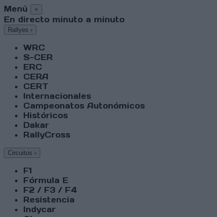
Menú
×
En directo minuto a minuto
Rallyes
›
WRC
S-CER
ERC
CERA
CERT
Internacionales
Campeonatos Autonómicos
Históricos
Dakar
RallyCross
Circuitos
›
F1
Fórmula E
F2 / F3 / F4
Resistencia
Indycar