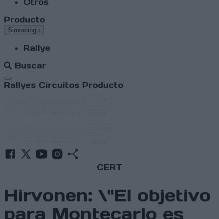
Otros
Producto
Simracing
›
Rallye
Buscar
Abrir menú
Rallyes
Circuitos
Producto
CERT
Hirvonen: \"El objetivo
para Montecarlo es