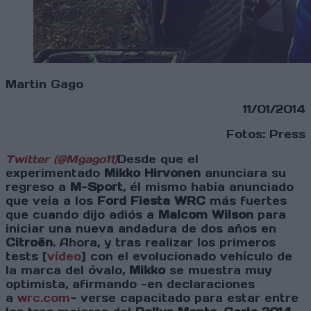
Martin Gago
11/01/2014
Fotos: Press
Twitter (@Mgago11)
Desde que el
experimentado
Mikko Hirvonen
anunciara su
regreso a
M-Sport
, él mismo había anunciado
que veía a los
Ford Fiesta WRC
más fuertes
que cuando dijo adiós a
Malcom Wilson
para
iniciar una nueva andadura de dos años en
Citroën
. Ahora, y tras realizar los primeros
tests [
vídeo
] con el evolucionado vehículo de
la marca del óvalo,
Mikko
se muestra muy
optimista, afirmando -en declaraciones
a
wrc.com
-
verse capacitado para estar entre