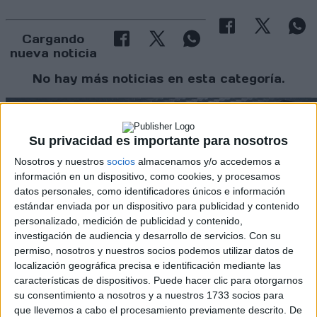
Cargando
nueva noticia
No hay más noticias en esta categoría.
Su privacidad es importante para nosotros
Nosotros y nuestros
socios
almacenamos y/o accedemos a
información en un dispositivo, como cookies, y procesamos
datos personales, como identificadores únicos e información
estándar enviada por un dispositivo para publicidad y contenido
Rallyes
personalizado, medición de publicidad y contenido,
investigación de audiencia y desarrollo de servicios.
Con su
WRC
permiso, nosotros y nuestros socios podemos utilizar datos de
S-CER
localización geográfica precisa e identificación mediante las
ERC
características de dispositivos. Puede hacer clic para otorgarnos
CERA
su consentimiento a nosotros y a nuestros 1733 socios para
CERT
que llevemos a cabo el procesamiento previamente descrito. De
Internacionales