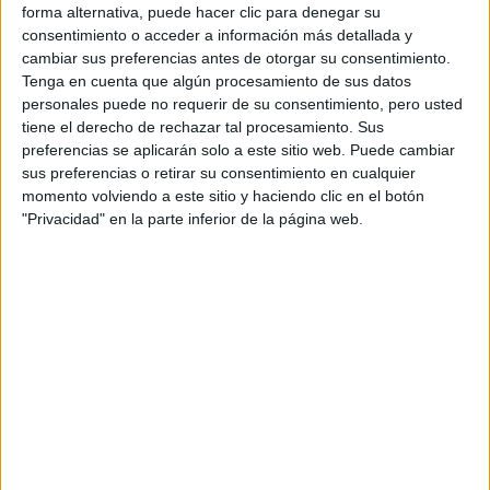
forma alternativa, puede hacer clic para denegar su
Campeonatos Autonómicos
consentimiento o acceder a información más detallada y
Históricos
cambiar sus preferencias antes de otorgar su consentimiento.
Dakar
RallyCross
Tenga en cuenta que algún procesamiento de sus datos
personales puede no requerir de su consentimiento, pero usted
tiene el derecho de rechazar tal procesamiento. Sus
Circuitos
preferencias se aplicarán solo a este sitio web. Puede cambiar
F1
sus preferencias o retirar su consentimiento en cualquier
Fórmula E
momento volviendo a este sitio y haciendo clic en el botón
F2 / F3 / F4
"Privacidad" en la parte inferior de la página web.
Resistencia
Indycar
Otros
Producto
Producto
Web pensada para poder ofrecer diferentes
productos propios y ajenos para que los
aficionados los puedan adquirir