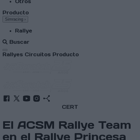
Otros
Producto
Simracing
›
Rallye
Buscar
Abrir menú
Rallyes
Circuitos
Producto
CERT
El ACSM Rallye Team
en el Rallye Princesa