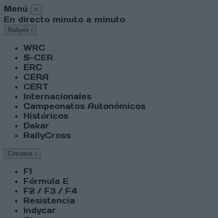
Menú
×
En directo minuto a minuto
Rallyes
›
WRC
S-CER
ERC
CERA
CERT
Internacionales
Campeonatos Autonómicos
Históricos
Dakar
RallyCross
Circuitos
›
F1
Fórmula E
F2 / F3 / F4
Resistencia
Indycar