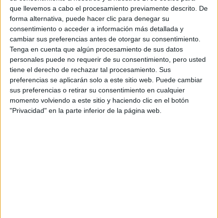
CERT
que llevemos a cabo el procesamiento previamente descrito. De
Internacionales
forma alternativa, puede hacer clic para denegar su
Campeonatos Autonómicos
consentimiento o acceder a información más detallada y
Históricos
cambiar sus preferencias antes de otorgar su consentimiento.
Dakar
Tenga en cuenta que algún procesamiento de sus datos
RallyCross
personales puede no requerir de su consentimiento, pero usted
tiene el derecho de rechazar tal procesamiento. Sus
Circuitos
preferencias se aplicarán solo a este sitio web. Puede cambiar
sus preferencias o retirar su consentimiento en cualquier
F1
momento volviendo a este sitio y haciendo clic en el botón
Fórmula E
"Privacidad" en la parte inferior de la página web.
F2 / F3 / F4
Resistencia
Indycar
Otros
Producto
Producto
Web pensada para poder ofrecer diferentes
productos propios y ajenos para que los