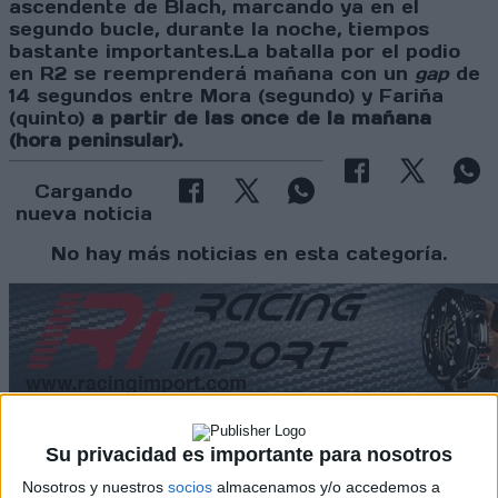
ascendente de Blach, marcando ya en el
segundo bucle, durante la noche, tiempos
bastante importantes.La batalla por el podio
en R2 se reemprenderá mañana con un
gap
de
14 segundos entre Mora (segundo) y Fariña
(quinto)
a partir de las once de la mañana
(hora peninsular).
Cargando
nueva noticia
No hay más noticias en esta categoría.
Su privacidad es importante para nosotros
Rallyes
Nosotros y nuestros
socios
almacenamos y/o accedemos a