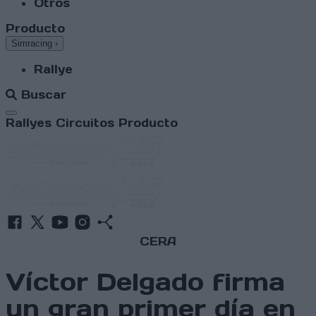
Otros
Producto
Simracing
›
Rallye
Buscar
Abrir menú
Rallyes
Circuitos
Producto
CERA
Víctor Delgado firma
un gran primer día en