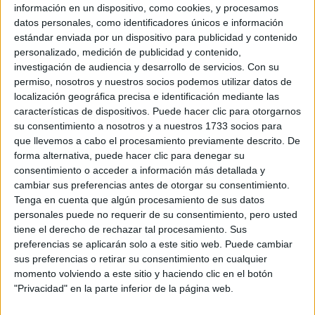
información en un dispositivo, como cookies, y procesamos
WRC
S-CER
datos personales, como identificadores únicos e información
ERC
estándar enviada por un dispositivo para publicidad y contenido
CERA
personalizado, medición de publicidad y contenido,
CERT
investigación de audiencia y desarrollo de servicios.
Con su
Internacionales
permiso, nosotros y nuestros socios podemos utilizar datos de
Campeonatos Autonómicos
localización geográfica precisa e identificación mediante las
Históricos
características de dispositivos. Puede hacer clic para otorgarnos
Dakar
su consentimiento a nosotros y a nuestros 1733 socios para
RallyCross
que llevemos a cabo el procesamiento previamente descrito. De
forma alternativa, puede hacer clic para denegar su
Circuitos
consentimiento o acceder a información más detallada y
cambiar sus preferencias antes de otorgar su consentimiento.
F1
Tenga en cuenta que algún procesamiento de sus datos
Fórmula E
personales puede no requerir de su consentimiento, pero usted
F2 / F3 / F4
tiene el derecho de rechazar tal procesamiento. Sus
Resistencia
preferencias se aplicarán solo a este sitio web. Puede cambiar
Indycar
sus preferencias o retirar su consentimiento en cualquier
Otros
momento volviendo a este sitio y haciendo clic en el botón
"Privacidad" en la parte inferior de la página web.
Producto