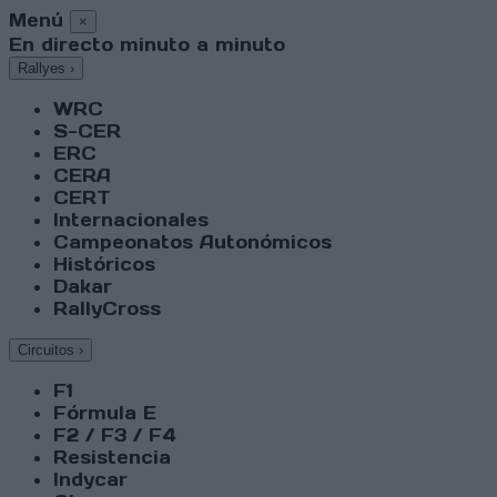
Menú
×
En directo minuto a minuto
Rallyes
›
WRC
S-CER
ERC
CERA
CERT
Internacionales
Campeonatos Autonómicos
Históricos
Dakar
RallyCross
Circuitos
›
F1
Fórmula E
F2 / F3 / F4
Resistencia
Indycar