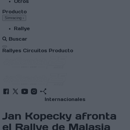
Otros
Producto
Simracing
›
Rallye
Buscar
Abrir menú
Rallyes
Circuitos
Producto
Internacionales
Jan Kopecky afronta
el Rallye de Malasia