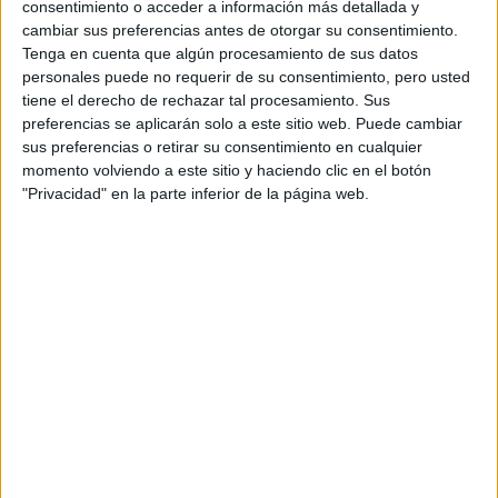
Resistencia
consentimiento o acceder a información más detallada y
Indycar
cambiar sus preferencias antes de otorgar su consentimiento.
Otros
Tenga en cuenta que algún procesamiento de sus datos
personales puede no requerir de su consentimiento, pero usted
Producto
tiene el derecho de rechazar tal procesamiento. Sus
preferencias se aplicarán solo a este sitio web. Puede cambiar
Producto
sus preferencias o retirar su consentimiento en cualquier
momento volviendo a este sitio y haciendo clic en el botón
Web pensada para poder ofrecer diferentes
"Privacidad" en la parte inferior de la página web.
productos propios y ajenos para que los
aficionados los puedan adquirir
Divulgación
Dossier
Webs
Comunicados
Fotografía
Vídeos (on boards)
Redes Sociales
2026 Revista Scratch |
Contacto
|
Aviso legal
y política de privacidad