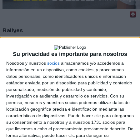
Rallyes
WRC
S-CER
Su privacidad es importante para nosotros
ERC
CERA
Nosotros y nuestros
socios
almacenamos y/o accedemos a
CERT
información en un dispositivo, como cookies, y procesamos
Internacionales
datos personales, como identificadores únicos e información
Campeonatos Autonómicos
estándar enviada por un dispositivo para publicidad y contenido
Históricos
personalizado, medición de publicidad y contenido,
Dakar
investigación de audiencia y desarrollo de servicios.
Con su
RallyCross
permiso, nosotros y nuestros socios podemos utilizar datos de
localización geográfica precisa e identificación mediante las
Circuitos
características de dispositivos. Puede hacer clic para otorgarnos
su consentimiento a nosotros y a nuestros 1731 socios para
F1
que llevemos a cabo el procesamiento previamente descrito. De
Fórmula E
F2 / F3 / F4
forma alternativa, puede hacer clic para denegar su