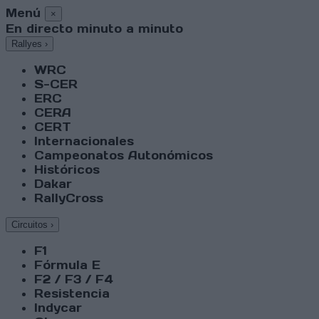
Menú
×
En directo minuto a minuto
Rallyes
›
WRC
S-CER
ERC
CERA
CERT
Internacionales
Campeonatos Autonómicos
Históricos
Dakar
RallyCross
Circuitos
›
F1
Fórmula E
F2 / F3 / F4
Resistencia
Indycar