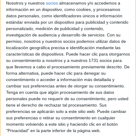
Históricos
Nosotros y nuestros
socios
almacenamos y/o accedemos a
Dakar
información en un dispositivo, como cookies, y procesamos
RallyCross
datos personales, como identificadores únicos e información
estándar enviada por un dispositivo para publicidad y contenido
Circuitos
personalizado, medición de publicidad y contenido,
investigación de audiencia y desarrollo de servicios.
Con su
F1
permiso, nosotros y nuestros socios podemos utilizar datos de
Fórmula E
localización geográfica precisa e identificación mediante las
F2 / F3 / F4
características de dispositivos. Puede hacer clic para otorgarnos
Resistencia
su consentimiento a nosotros y a nuestros 1731 socios para
Indycar
que llevemos a cabo el procesamiento previamente descrito. De
Otros
forma alternativa, puede hacer clic para denegar su
consentimiento o acceder a información más detallada y
Producto
cambiar sus preferencias antes de otorgar su consentimiento.
Tenga en cuenta que algún procesamiento de sus datos
Producto
personales puede no requerir de su consentimiento, pero usted
Web pensada para poder ofrecer diferentes
tiene el derecho de rechazar tal procesamiento. Sus
productos propios y ajenos para que los
preferencias se aplicarán solo a este sitio web. Puede cambiar
aficionados los puedan adquirir
sus preferencias o retirar su consentimiento en cualquier
momento volviendo a este sitio y haciendo clic en el botón
Divulgación
"Privacidad" en la parte inferior de la página web.