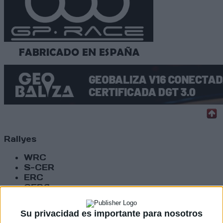
Rallyes
WRC
S-CER
ERC
CERA
CERT
Internacionales
Su privacidad es importante para nosotros
Campeonatos Autonómicos