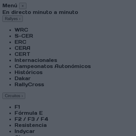
Menú
×
En directo minuto a minuto
Rallyes
›
WRC
S-CER
ERC
CERA
CERT
Internacionales
Campeonatos Autonómicos
Históricos
Dakar
RallyCross
Circuitos
›
F1
Fórmula E
F2 / F3 / F4
Resistencia
Indycar