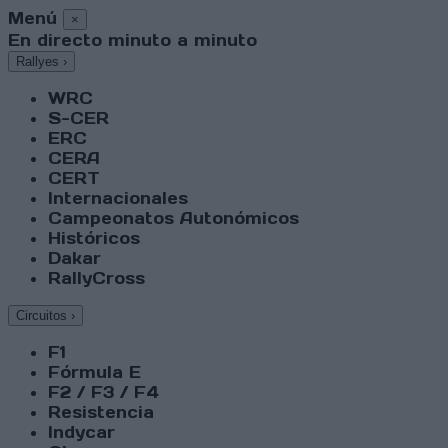
Menú
×
En directo minuto a minuto
Rallyes
›
WRC
S-CER
ERC
CERA
CERT
Internacionales
Campeonatos Autonómicos
Históricos
Dakar
RallyCross
Circuitos
›
F1
Fórmula E
F2 / F3 / F4
Resistencia
Indycar