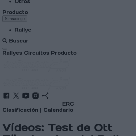
Otros
Producto
Simracing
›
Rallye
Buscar
Abrir menú
Rallyes
Circuitos
Producto
ERC
Clasificación
|
Calendario
Vídeos: Test de Ott