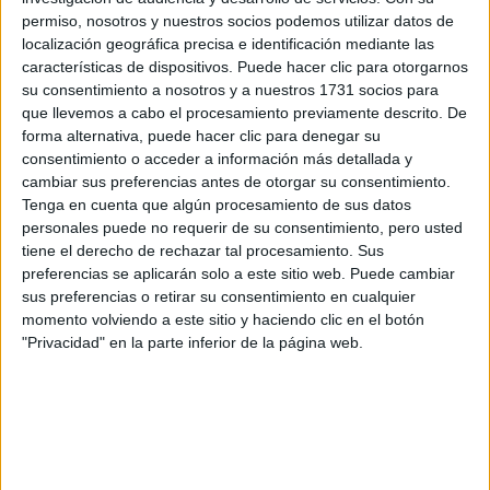
Rallyes
permiso, nosotros y nuestros socios podemos utilizar datos de
localización geográfica precisa e identificación mediante las
WRC
características de dispositivos. Puede hacer clic para otorgarnos
S-CER
su consentimiento a nosotros y a nuestros 1731 socios para
ERC
que llevemos a cabo el procesamiento previamente descrito. De
CERA
forma alternativa, puede hacer clic para denegar su
CERT
consentimiento o acceder a información más detallada y
Internacionales
cambiar sus preferencias antes de otorgar su consentimiento.
Campeonatos Autonómicos
Tenga en cuenta que algún procesamiento de sus datos
Históricos
personales puede no requerir de su consentimiento, pero usted
Dakar
tiene el derecho de rechazar tal procesamiento. Sus
RallyCross
preferencias se aplicarán solo a este sitio web. Puede cambiar
sus preferencias o retirar su consentimiento en cualquier
Circuitos
momento volviendo a este sitio y haciendo clic en el botón
F1
"Privacidad" en la parte inferior de la página web.
Fórmula E
F2 / F3 / F4
Resistencia
Indycar
Otros