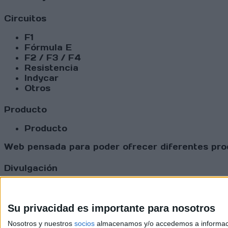
Circuitos
F1
Fórmula E
F2 / F3 / F4
Resistencia
Indycar
Otros
Producto
Producto
Web pensada para poder ofrecer diferentes prod
Divulgación
Dossier
Webs
Comunicados
Su privacidad es importante para nosotros
Fotografía
Nosotros y nuestros
socios
almacenamos y/o accedemos a información
Vídeos (on boards)