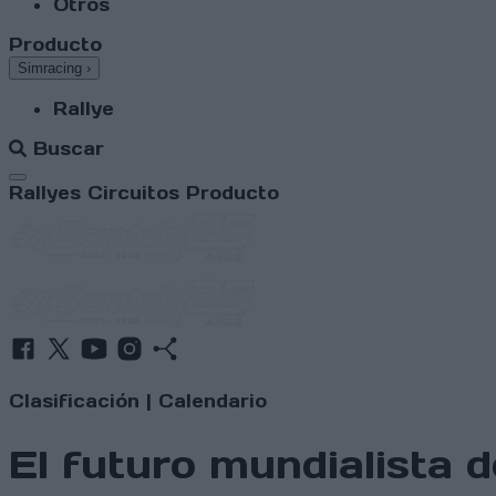
Otros
Producto
Simracing
›
Rallye
Buscar
Abrir menú
Rallyes
Circuitos
Producto
Clasificación
|
Calendario
El futuro mundialista 