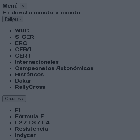
Menú
×
En directo minuto a minuto
Rallyes
›
WRC
S-CER
ERC
CERA
CERT
Internacionales
Campeonatos Autonómicos
Históricos
Dakar
RallyCross
Circuitos
›
F1
Fórmula E
F2 / F3 / F4
Resistencia
Indycar