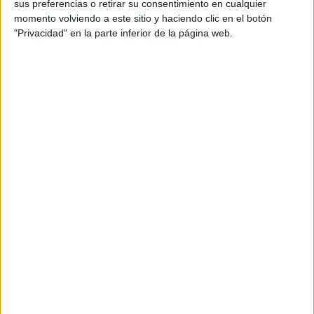
Fórmula E
sus preferencias o retirar su consentimiento en cualquier
F2 / F3 / F4
momento volviendo a este sitio y haciendo clic en el botón
Resistencia
"Privacidad" en la parte inferior de la página web.
Indycar
Otros
Producto
Producto
Web pensada para poder ofrecer diferentes
productos propios y ajenos para que los
aficionados los puedan adquirir
Divulgación
Dossier
Webs
Comunicados
Fotografía
Vídeos (on boards)
Redes Sociales