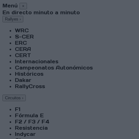
Menú
×
En directo minuto a minuto
Rallyes
›
WRC
S-CER
ERC
CERA
CERT
Internacionales
Campeonatos Autonómicos
Históricos
Dakar
RallyCross
Circuitos
›
F1
Fórmula E
F2 / F3 / F4
Resistencia
Indycar