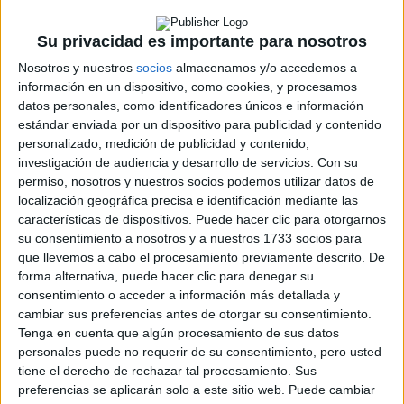
Su privacidad es importante para nosotros
Nosotros y nuestros
socios
almacenamos y/o accedemos a
información en un dispositivo, como cookies, y procesamos
datos personales, como identificadores únicos e información
Rallyes
estándar enviada por un dispositivo para publicidad y contenido
personalizado, medición de publicidad y contenido,
WRC
investigación de audiencia y desarrollo de servicios.
Con su
S-CER
permiso, nosotros y nuestros socios podemos utilizar datos de
ERC
localización geográfica precisa e identificación mediante las
CERA
características de dispositivos. Puede hacer clic para otorgarnos
CERT
su consentimiento a nosotros y a nuestros 1733 socios para
Internacionales
que llevemos a cabo el procesamiento previamente descrito. De
Campeonatos Autonómicos
forma alternativa, puede hacer clic para denegar su
Históricos
consentimiento o acceder a información más detallada y
Dakar
cambiar sus preferencias antes de otorgar su consentimiento.
RallyCross
Tenga en cuenta que algún procesamiento de sus datos
personales puede no requerir de su consentimiento, pero usted
Circuitos
tiene el derecho de rechazar tal procesamiento. Sus
F1
preferencias se aplicarán solo a este sitio web. Puede cambiar