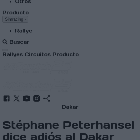
Otros
Producto
Simracing
›
Rallye
Buscar
Abrir menú
Rallyes
Circuitos
Producto
Dakar
Stéphane Peterhansel
dice adiós al Dakar