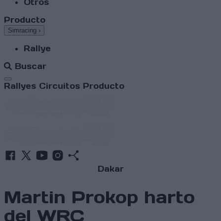
Otros
Producto
Simracing
›
Rallye
Buscar
Abrir menú
Rallyes
Circuitos
Producto
Dakar
Martin Prokop harto
del WRC