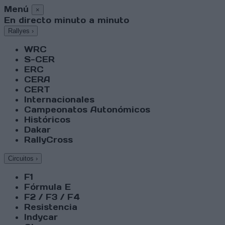
Menú
×
En directo minuto a minuto
Rallyes
›
WRC
S-CER
ERC
CERA
CERT
Internacionales
Campeonatos Autonómicos
Históricos
Dakar
RallyCross
Circuitos
›
F1
Fórmula E
F2 / F3 / F4
Resistencia
Indycar