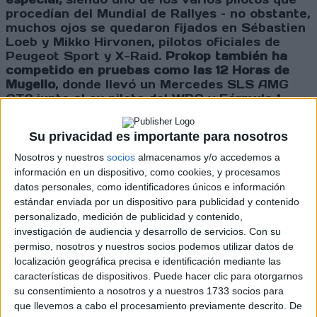
procedían del Mundial de Rallyes – no obstante,
muchos ojos se quedaron fijados en Sébastien
Loeb y Mikko Hirvonen, pilotos oficiales de
Peugeot Sport y X-Raid.
Prokop también ha
competido en pruebas como las 12 Horas de
Mugello
, donde llevó un Mercedes SLS AMG
GT3 junto al ex piloto del WRC y Fórmula 1
Robert Kubica
.
Su privacidad es importante para nosotros
Nosotros y nuestros
socios
almacenamos y/o accedemos a
Cargando
información en un dispositivo, como cookies, y procesamos
nueva noticia
datos personales, como identificadores únicos e información
estándar enviada por un dispositivo para publicidad y contenido
No hay más noticias en esta categoría.
personalizado, medición de publicidad y contenido,
investigación de audiencia y desarrollo de servicios.
Con su
permiso, nosotros y nuestros socios podemos utilizar datos de
localización geográfica precisa e identificación mediante las
características de dispositivos. Puede hacer clic para otorgarnos
su consentimiento a nosotros y a nuestros 1733 socios para
que llevemos a cabo el procesamiento previamente descrito. De