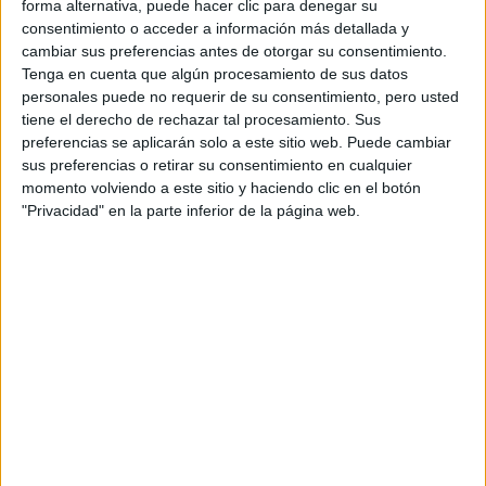
forma alternativa, puede hacer clic para denegar su
consentimiento o acceder a información más detallada y
cambiar sus preferencias antes de otorgar su consentimiento.
Tenga en cuenta que algún procesamiento de sus datos
personales puede no requerir de su consentimiento, pero usted
tiene el derecho de rechazar tal procesamiento. Sus
Rallyes
preferencias se aplicarán solo a este sitio web. Puede cambiar
sus preferencias o retirar su consentimiento en cualquier
WRC
momento volviendo a este sitio y haciendo clic en el botón
S-CER
"Privacidad" en la parte inferior de la página web.
ERC
CERA
CERT
Internacionales
Campeonatos Autonómicos
Históricos
Dakar
RallyCross
Circuitos
F1
Fórmula E