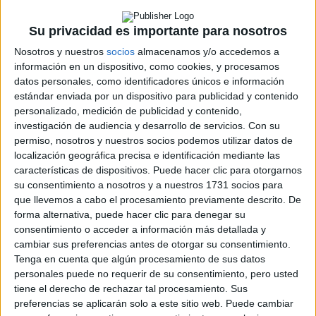
CERA
CERT
Su privacidad es importante para nosotros
Internacionales
Nosotros y nuestros
socios
almacenamos y/o accedemos a
Campeonatos Autonómicos
información en un dispositivo, como cookies, y procesamos
Históricos
Dakar
datos personales, como identificadores únicos e información
RallyCross
estándar enviada por un dispositivo para publicidad y contenido
personalizado, medición de publicidad y contenido,
Circuitos
investigación de audiencia y desarrollo de servicios.
Con su
permiso, nosotros y nuestros socios podemos utilizar datos de
F1
localización geográfica precisa e identificación mediante las
Fórmula E
características de dispositivos. Puede hacer clic para otorgarnos
F2 / F3 / F4
su consentimiento a nosotros y a nuestros 1731 socios para
Resistencia
que llevemos a cabo el procesamiento previamente descrito. De
Indycar
forma alternativa, puede hacer clic para denegar su
Otros
consentimiento o acceder a información más detallada y
cambiar sus preferencias antes de otorgar su consentimiento.
Producto
Tenga en cuenta que algún procesamiento de sus datos
personales puede no requerir de su consentimiento, pero usted
Producto
tiene el derecho de rechazar tal procesamiento. Sus
Web pensada para poder ofrecer diferentes
preferencias se aplicarán solo a este sitio web. Puede cambiar