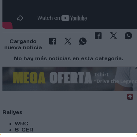
Cargando
nueva noticia
No hay más noticias en esta categoría.
Rallyes
WRC
S-CER
ERC