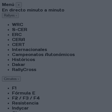
Menú
×
En directo minuto a minuto
Rallyes
›
WRC
S-CER
ERC
CERA
CERT
Internacionales
Campeonatos Autonómicos
Históricos
Dakar
RallyCross
Circuitos
›
F1
Fórmula E
F2 / F3 / F4
Resistencia
Indycar