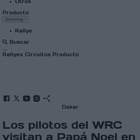
Otros
Producto
Simracing
›
Rallye
Buscar
Abrir menú
Rallyes
Circuitos
Producto
Dakar
Los pilotos del WRC
visitan a Papá Noel en