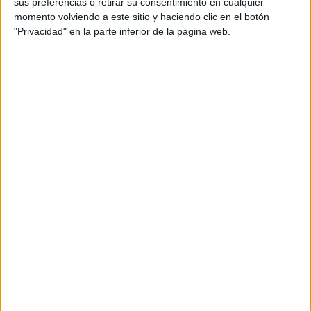
productos propios y ajenos para que los
sus preferencias o retirar su consentimiento en cualquier
aficionados los puedan adquirir
momento volviendo a este sitio y haciendo clic en el botón
"Privacidad" en la parte inferior de la página web.
Divulgación
Dossier
Webs
Comunicados
Fotografía
Vídeos (on boards)
Redes Sociales
2026 Revista Scratch |
Contacto
|
Aviso legal
y política de privacidad
Update CMP