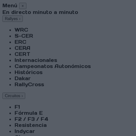
Menú
×
En directo minuto a minuto
Rallyes
›
WRC
S-CER
ERC
CERA
CERT
Internacionales
Campeonatos Autonómicos
Históricos
Dakar
RallyCross
Circuitos
›
F1
Fórmula E
F2 / F3 / F4
Resistencia
Indycar