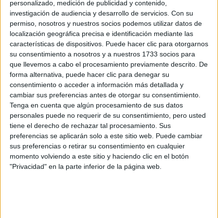
personalizado, medición de publicidad y contenido,
investigación de audiencia y desarrollo de servicios.
Con su
permiso, nosotros y nuestros socios podemos utilizar datos de
localización geográfica precisa e identificación mediante las
características de dispositivos. Puede hacer clic para otorgarnos
su consentimiento a nosotros y a nuestros 1733 socios para
Rallyes
que llevemos a cabo el procesamiento previamente descrito. De
forma alternativa, puede hacer clic para denegar su
WRC
consentimiento o acceder a información más detallada y
S-CER
cambiar sus preferencias antes de otorgar su consentimiento.
ERC
Tenga en cuenta que algún procesamiento de sus datos
CERA
personales puede no requerir de su consentimiento, pero usted
CERT
tiene el derecho de rechazar tal procesamiento. Sus
Internacionales
preferencias se aplicarán solo a este sitio web. Puede cambiar
Campeonatos Autonómicos
sus preferencias o retirar su consentimiento en cualquier
Históricos
Dakar
momento volviendo a este sitio y haciendo clic en el botón
RallyCross
"Privacidad" en la parte inferior de la página web.
Circuitos
F1
Fórmula E