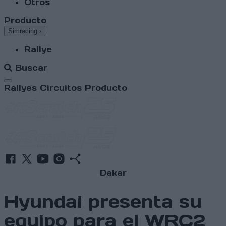
Otros
Producto
Simracing
›
Rallye
Buscar
Abrir menú
Rallyes
Circuitos
Producto
Dakar
Hyundai presenta su
equipo para el WRC2