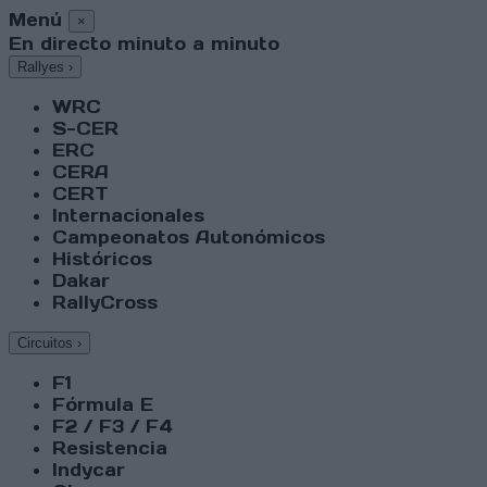
Menú
×
En directo minuto a minuto
Rallyes
›
WRC
S-CER
ERC
CERA
CERT
Internacionales
Campeonatos Autonómicos
Históricos
Dakar
RallyCross
Circuitos
›
F1
Fórmula E
F2 / F3 / F4
Resistencia
Indycar