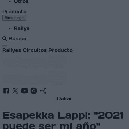
Otros
Producto
Simracing
›
Rallye
Buscar
Abrir menú
Rallyes
Circuitos
Producto
Dakar
Esapekka Lappi: "2021
puede ser mi año"