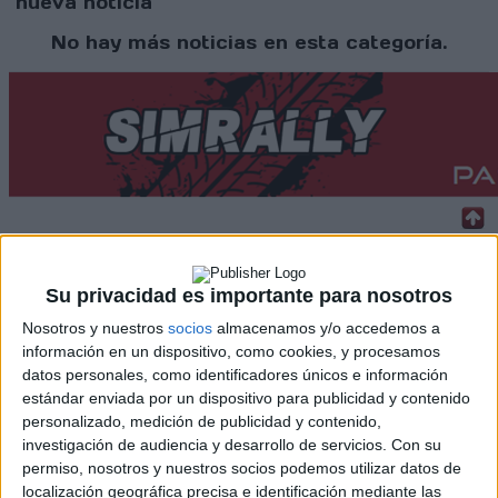
nueva noticia
No hay más noticias en esta categoría.
Rallyes
Su privacidad es importante para nosotros
WRC
Nosotros y nuestros
socios
almacenamos y/o accedemos a
S-CER
información en un dispositivo, como cookies, y procesamos
ERC
datos personales, como identificadores únicos e información
CERA
estándar enviada por un dispositivo para publicidad y contenido
CERT
personalizado, medición de publicidad y contenido,
Internacionales
investigación de audiencia y desarrollo de servicios.
Con su
Campeonatos Autonómicos
permiso, nosotros y nuestros socios podemos utilizar datos de
Históricos
localización geográfica precisa e identificación mediante las
Dakar