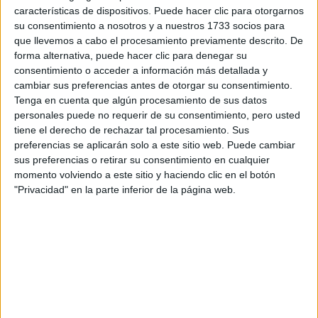
RallyCross
características de dispositivos. Puede hacer clic para otorgarnos
su consentimiento a nosotros y a nuestros 1733 socios para
Circuitos
que llevemos a cabo el procesamiento previamente descrito. De
forma alternativa, puede hacer clic para denegar su
F1
consentimiento o acceder a información más detallada y
Fórmula E
cambiar sus preferencias antes de otorgar su consentimiento.
F2 / F3 / F4
Tenga en cuenta que algún procesamiento de sus datos
Resistencia
personales puede no requerir de su consentimiento, pero usted
Indycar
tiene el derecho de rechazar tal procesamiento. Sus
Otros
preferencias se aplicarán solo a este sitio web. Puede cambiar
sus preferencias o retirar su consentimiento en cualquier
Producto
momento volviendo a este sitio y haciendo clic en el botón
"Privacidad" en la parte inferior de la página web.
Producto
Web pensada para poder ofrecer diferentes
productos propios y ajenos para que los
aficionados los puedan adquirir
Divulgación
Dossier