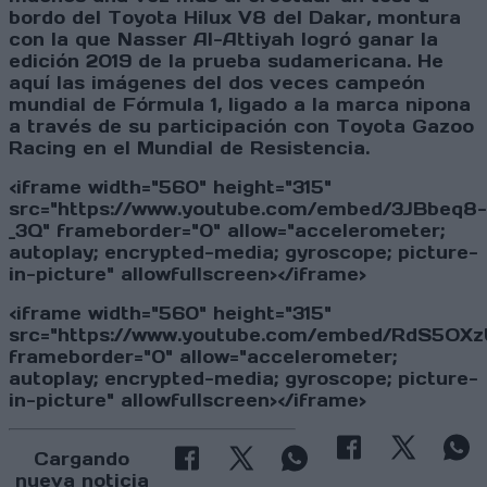
bordo del Toyota Hilux V8 del Dakar, montura
con la que Nasser Al-Attiyah logró ganar la
edición 2019 de la prueba sudamericana. He
aquí las imágenes del dos veces campeón
mundial de Fórmula 1, ligado a la marca nipona
a través de su participación con Toyota Gazoo
Racing en el Mundial de Resistencia.
<iframe width="560" height="315"
src="https://www.youtube.com/embed/3JBbeq8-
_3Q" frameborder="0" allow="accelerometer;
autoplay; encrypted-media; gyroscope; picture-
in-picture" allowfullscreen></iframe>
<iframe width="560" height="315"
src="https://www.youtube.com/embed/RdS5OX
frameborder="0" allow="accelerometer;
autoplay; encrypted-media; gyroscope; picture-
in-picture" allowfullscreen></iframe>
Cargando
nueva noticia