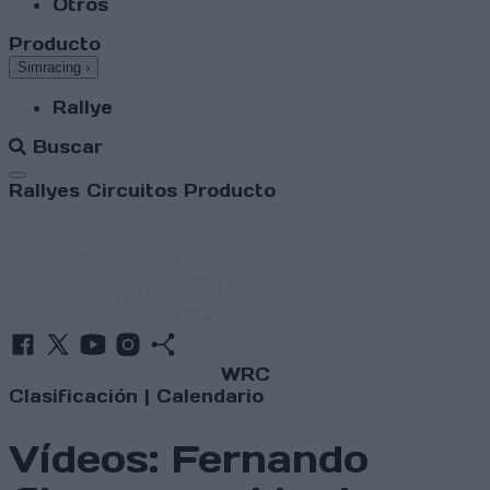
Otros
Producto
Simracing
›
Rallye
Buscar
Abrir menú
Rallyes
Circuitos
Producto
WRC
Clasificación
|
Calendario
Vídeos: Fernando