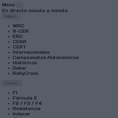
Menú
×
En directo minuto a minuto
Rallyes
›
WRC
S-CER
ERC
CERA
CERT
Internacionales
Campeonatos Autonómicos
Históricos
Dakar
RallyCross
Circuitos
›
F1
Fórmula E
F2 / F3 / F4
Resistencia
Indycar