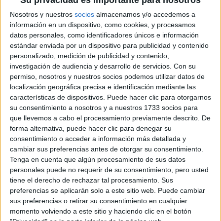
Su privacidad es importante para nosotros
Campeonatos Autonómicos
Nosotros y nuestros
socios
almacenamos y/o accedemos a
Históricos
información en un dispositivo, como cookies, y procesamos
Dakar
datos personales, como identificadores únicos e información
RallyCross
estándar enviada por un dispositivo para publicidad y contenido
personalizado, medición de publicidad y contenido,
Circuitos
investigación de audiencia y desarrollo de servicios.
Con su
F1
permiso, nosotros y nuestros socios podemos utilizar datos de
Fórmula E
localización geográfica precisa e identificación mediante las
F2 / F3 / F4
características de dispositivos. Puede hacer clic para otorgarnos
Resistencia
su consentimiento a nosotros y a nuestros 1733 socios para
Indycar
que llevemos a cabo el procesamiento previamente descrito. De
Otros
forma alternativa, puede hacer clic para denegar su
consentimiento o acceder a información más detallada y
Producto
cambiar sus preferencias antes de otorgar su consentimiento.
Tenga en cuenta que algún procesamiento de sus datos
Producto
personales puede no requerir de su consentimiento, pero usted
tiene el derecho de rechazar tal procesamiento. Sus
Web pensada para poder ofrecer diferentes
preferencias se aplicarán solo a este sitio web. Puede cambiar
productos propios y ajenos para que los
sus preferencias o retirar su consentimiento en cualquier
aficionados los puedan adquirir
momento volviendo a este sitio y haciendo clic en el botón