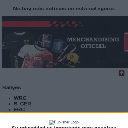
No hay más noticias en esta categoría.
Rallyes
WRC
S-CER
ERC
CERA
CERT
Internacionales