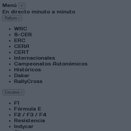
Menú
×
En directo minuto a minuto
Rallyes
›
WRC
S-CER
ERC
CERA
CERT
Internacionales
Campeonatos Autonómicos
Históricos
Dakar
RallyCross
Circuitos
›
F1
Fórmula E
F2 / F3 / F4
Resistencia
Indycar