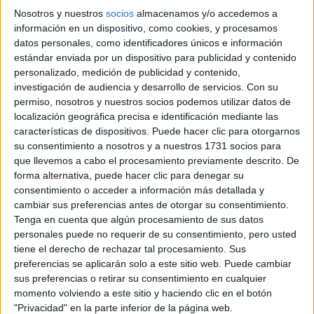
piel.Después de probar el Toyota Hilux
Nosotros y nuestros
socios
almacenamos y/o accedemos a
Overdrive junto a su copiloto Txema Villalobos
información en un dispositivo, como cookies, y procesamos
en varios test y debutar en competición con
un octavo lugar absoluto en el Andalucía Rally,
datos personales, como identificadores únicos e información
Isidre ha llegado a una firme conclusión:
“Es un
estándar enviada por un dispositivo para publicidad y contenido
coche fantástico, el mejor que he conducido en
personalizado, medición de publicidad y contenido,
mi vida y con el que cualquier piloto sueña con
investigación de audiencia y desarrollo de servicios.
Con su
disputar un Dakar. ¡Por fin nos ha llegado la
permiso, nosotros y nuestros socios podemos utilizar datos de
hora! Las sensaciones son buenas y me siento
localización geográfica precisa e identificación mediante las
optimista porque hemos hecho todo lo que
características de dispositivos. Puede hacer clic para otorgarnos
debíamos para llegar lo mejor preparados
su consentimiento a nosotros y a nuestros 1731 socios para
posible”.
Isidre Esteve cuenta las horas que
que llevemos a cabo el procesamiento previamente descrito. De
faltan para subir con su nuevo vehículo al
forma alternativa, puede hacer clic para denegar su
podio de salida en Jeddah, el próximo 2 de
consentimiento o acceder a información más detallada y
enero. Por delante, le aguardarán dos
cambiar sus preferencias antes de otorgar su consentimiento.
apasionantes semanas y 7.646 km por Arabia
Tenga en cuenta que algún procesamiento de sus datos
Saudí donde tratará de sacar el mayor
personales puede no requerir de su consentimiento, pero usted
rendimiento posible a su Toyota Hilux
tiene el derecho de rechazar tal procesamiento. Sus
Overdrive y firmar su mejor resultado en el
preferencias se aplicarán solo a este sitio web. Puede cambiar
Dakar.
sus preferencias o retirar su consentimiento en cualquier
momento volviendo a este sitio y haciendo clic en el botón
Cargando
"Privacidad" en la parte inferior de la página web.