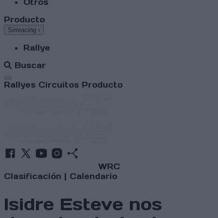
Otros
Producto
Simracing
›
Rallye
Buscar
Abrir menú
Rallyes
Circuitos
Producto
WRC
Clasificación
|
Calendario
Isidre Esteve nos