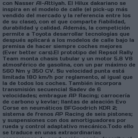
con Nasser Al-Attiyah. El Hilux dakariano se
inspira en el modelo de calle (el pick-up más
vendido del mercado y la referencia entre los
de su clase), con el que comparte fiabilidad,
durabilidad y calidad. Además, la competición
permite a Toyota desarrollar tecnologías que
después aplicará a los modelos de calle bajo la
premisa de hacer siempre coches mejores
(Ever better cars).El prototipo del Repsol Rally
Team monta chasis tubular y un motor 5.8 V8
atmosférico de gasolina, con un par máximo de
560 Nm y 350 CV. Su velocidad punta está
limitada 180 km/h por reglamento, al igual que
la de todos los coches. También incorpora
transmisión secuencial Sadev de 6
velocidades; embrague AP Racing; carrocería
de carbono y kevlar; llantas de aleación Evo
Corse en neumáticos BFGoodrich KDR 2;
sistema de frenos AP Racing de seis pistones;
y suspensiones con dos amortiguadores por
rueda y control adaptativo mecánico.Todo ello
se traduce en unas extraordinarias