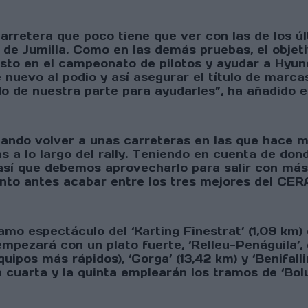
carretera que poco tiene que ver con las de los úl
o de Jumilla. Como en las demás pruebas, el objet
esto en el campeonato de pilotos y ayudar a Hyun
 nuevo al podio y así asegurar el título de marc
 de nuestra parte para ayudarles”, ha añadido e
ando volver a unas carreteras en las que hace m
s a lo largo del rally. Teniendo en cuenta de do
así que debemos aprovecharlo para salir con más 
nto antes acabar entre los tres mejores del CERA
ramo espectáculo del ‘Karting Finestrat’ (1,09 km
empezará con un plato fuerte, ‘Relleu-Penáguila’,
equipos más rápidos), ‘Gorga’ (13,42 km) y ‘Benifa
 cuarta y la quinta emplearán los tramos de ‘Bolul