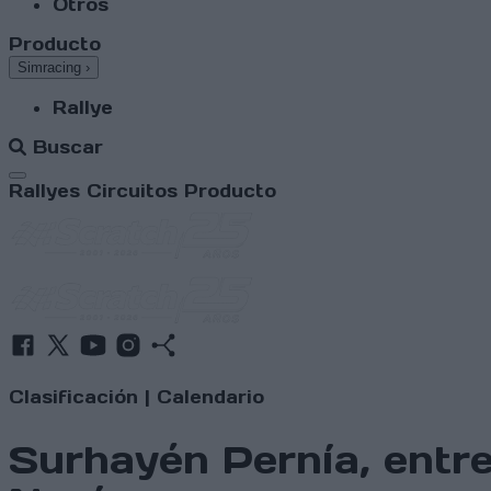
Otros
Producto
Simracing
›
Rallye
Buscar
Abrir menú
Rallyes
Circuitos
Producto
Clasificación
|
Calendario
Surhayén Pernía, entre 