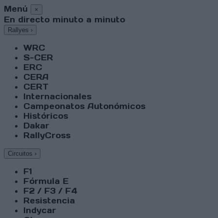
Menú
×
En directo minuto a minuto
Rallyes
›
WRC
S-CER
ERC
CERA
CERT
Internacionales
Campeonatos Autonómicos
Históricos
Dakar
RallyCross
Circuitos
›
F1
Fórmula E
F2 / F3 / F4
Resistencia
Indycar