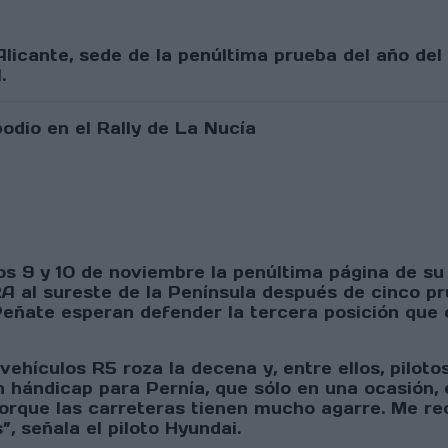
Alicante, sede de la penúltima prueba del año de
.
mos 9 y 10 de noviembre la penúltima página de su
RA al sureste de la Península después de cinco p
Peñate esperan defender la tercera posición qu
vehículos R5 roza la decena y, entre ellos, pilot
 hándicap para Pernía, que sólo en una ocasión, e
rque las carreteras tienen mucho agarre. Me reco
, señala el piloto Hyundai.