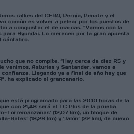
timos rallies del CERA, Pernía, Peñate y el
ivo común es volver a pelear por los puestos de
dai a conquistar el de marcas. “Vamos con la
as para Hyundai. Lo merecen por la gran apuesta
l cántabro.
ucho que no compite. “Hay cerca de diez R5 y
nde venimos, Asturias y Santander, vamos a
confianza. Llegando ya a final de año hay que
”, ha explicado el grancanario.
) que está programado para las 20:10 horas de la
 que con 21,48 será el TC Plus de la prueba
llim-Torremanzanas’ (12,07 km), un bloque de
la-Rates’ (18,28 km) y ‘Jalón’ (22 km), de nuevo