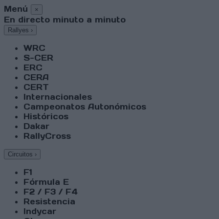
Menú
×
En directo minuto a minuto
Rallyes
›
WRC
S-CER
ERC
CERA
CERT
Internacionales
Campeonatos Autonómicos
Históricos
Dakar
RallyCross
Circuitos
›
F1
Fórmula E
F2 / F3 / F4
Resistencia
Indycar