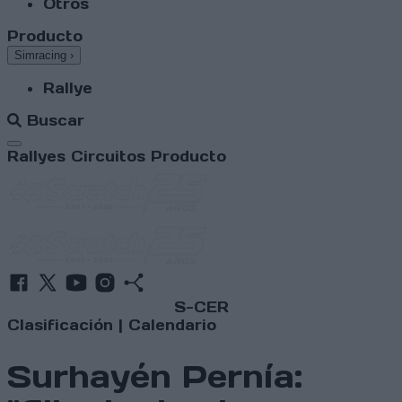
Otros
Producto
Simracing
›
Rallye
Buscar
Abrir menú
Rallyes
Circuitos
Producto
S-CER
Clasificación
|
Calendario
Surhayén Pernía: