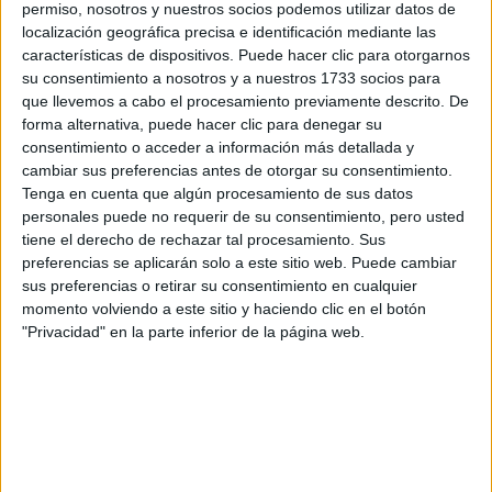
Campeonatos Autonómicos
permiso, nosotros y nuestros socios podemos utilizar datos de
Históricos
localización geográfica precisa e identificación mediante las
Dakar
características de dispositivos. Puede hacer clic para otorgarnos
RallyCross
su consentimiento a nosotros y a nuestros 1733 socios para
que llevemos a cabo el procesamiento previamente descrito. De
Circuitos
forma alternativa, puede hacer clic para denegar su
consentimiento o acceder a información más detallada y
F1
cambiar sus preferencias antes de otorgar su consentimiento.
Fórmula E
Tenga en cuenta que algún procesamiento de sus datos
F2 / F3 / F4
personales puede no requerir de su consentimiento, pero usted
Resistencia
tiene el derecho de rechazar tal procesamiento. Sus
Indycar
preferencias se aplicarán solo a este sitio web. Puede cambiar
Otros
sus preferencias o retirar su consentimiento en cualquier
momento volviendo a este sitio y haciendo clic en el botón
Producto
"Privacidad" en la parte inferior de la página web.
Producto
Web pensada para poder ofrecer diferentes
productos propios y ajenos para que los
aficionados los puedan adquirir
Divulgación