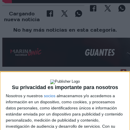
Cargando
nueva noticia
No hay más noticias en esta categoría.
Rallyes
Su privacidad es importante para nosotros
Nosotros y nuestros
socios
almacenamos y/o accedemos a
WRC
información en un dispositivo, como cookies, y procesamos
S-CER
datos personales, como identificadores únicos e información
ERC
estándar enviada por un dispositivo para publicidad y contenido
CERA
personalizado, medición de publicidad y contenido,
CERT
Internacionales
investigación de audiencia y desarrollo de servicios.
Con su