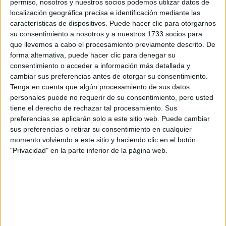
permiso, nosotros y nuestros socios podemos utilizar datos de
localización geográfica precisa e identificación mediante las
WRC
características de dispositivos. Puede hacer clic para otorgarnos
S-CER
su consentimiento a nosotros y a nuestros 1733 socios para
ERC
que llevemos a cabo el procesamiento previamente descrito. De
CERA
forma alternativa, puede hacer clic para denegar su
CERT
Internacionales
consentimiento o acceder a información más detallada y
Campeonatos Autonómicos
cambiar sus preferencias antes de otorgar su consentimiento.
Históricos
Tenga en cuenta que algún procesamiento de sus datos
Dakar
personales puede no requerir de su consentimiento, pero usted
RallyCross
tiene el derecho de rechazar tal procesamiento. Sus
preferencias se aplicarán solo a este sitio web. Puede cambiar
Circuitos
sus preferencias o retirar su consentimiento en cualquier
momento volviendo a este sitio y haciendo clic en el botón
F1
"Privacidad" en la parte inferior de la página web.
Fórmula E
F2 / F3 / F4
Resistencia
Indycar
Otros
Producto