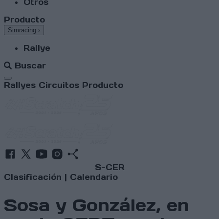
Otros
Producto
Simracing
›
Rallye
Buscar
Abrir menú
Rallyes
Circuitos
Producto
S-CER
Clasificación
|
Calendario
Sosa y González, en