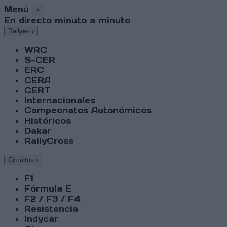
Menú
×
En directo minuto a minuto
Rallyes
›
WRC
S-CER
ERC
CERA
CERT
Internacionales
Campeonatos Autonómicos
Históricos
Dakar
RallyCross
Circuitos
›
F1
Fórmula E
F2 / F3 / F4
Resistencia
Indycar