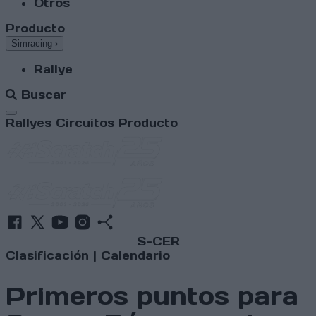
Otros
Producto
Simracing
›
Rallye
Buscar
Abrir menú
Rallyes
Circuitos
Producto
S-CER
Clasificación
|
Calendario
Primeros puntos para