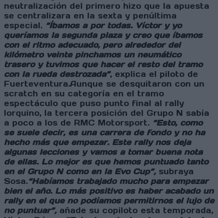
neutralización del primero hizo que la apuesta
se centralizara en la sexta y penúltima
especial.
“Íbamos a por todas. Víctor y yo
queríamos la segunda plaza y creo que íbamos
con el ritmo adecuado, pero alrededor del
kilómetro veinte pinchamos un neumático
trasero y tuvimos que hacer el resto del tramo
con la rueda destrozada”
, explica el piloto de
Fuerteventura.Aunque se desquitaron con un
scratch en su categoría en el tramo
espectáculo que puso punto final al rally
lorquino, la tercera posición del Grupo N sabía
a poco a los de RMC Motorsport.
“Esto, como
se suele decir, es una carrera de fondo y no ha
hecho más que empezar. Este rally nos deja
algunas lecciones y vamos a tomar buena nota
de ellas. Lo mejor es que hemos puntuado tanto
en el Grupo N como en la Evo Cup”,
subraya
Sosa.
“Habíamos trabajado mucho para empezar
bien el año. Lo más positivo es haber acabado un
rally en el que no podíamos permitirnos el lujo de
no puntuar”,
añade su copiloto esta temporada,