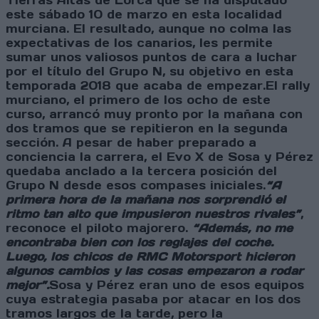
Tierras Altas de Lorca que se ha disputado
este sábado 10 de marzo en esta localidad
murciana. El resultado, aunque no colma las
expectativas de los canarios, les permite
sumar unos valiosos puntos de cara a luchar
por el título del Grupo N, su objetivo en esta
temporada 2018 que acaba de empezar.El rally
murciano, el primero de los ocho de este
curso, arrancó muy pronto por la mañana con
dos tramos que se repitieron en la segunda
sección. A pesar de haber preparado a
conciencia la carrera, el Evo X de Sosa y Pérez
quedaba anclado a la tercera posición del
Grupo N desde esos compases iniciales.
“A
primera hora de la mañana nos sorprendió el
ritmo tan alto que impusieron nuestros rivales”
,
reconoce el piloto majorero.
“Además, no me
encontraba bien con los reglajes del coche.
Luego, los chicos de RMC Motorsport hicieron
algunos cambios y las cosas empezaron a rodar
mejor”.
Sosa y Pérez eran uno de esos equipos
cuya estrategia pasaba por atacar en los dos
tramos largos de la tarde, pero la