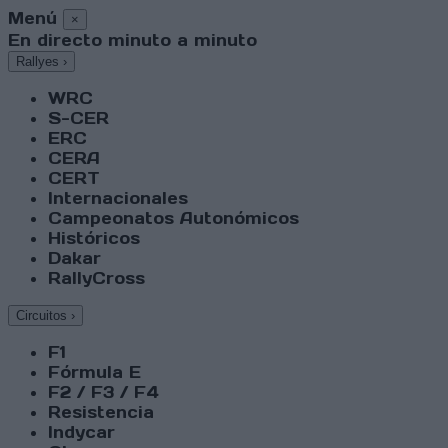
Menú
×
En directo minuto a minuto
Rallyes
›
WRC
S-CER
ERC
CERA
CERT
Internacionales
Campeonatos Autonómicos
Históricos
Dakar
RallyCross
Circuitos
›
F1
Fórmula E
F2 / F3 / F4
Resistencia
Indycar