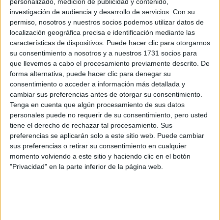
personalizado, medición de publicidad y contenido,
investigación de audiencia y desarrollo de servicios.
Con su
permiso, nosotros y nuestros socios podemos utilizar datos de
localización geográfica precisa e identificación mediante las
características de dispositivos. Puede hacer clic para otorgarnos
su consentimiento a nosotros y a nuestros 1731 socios para
Rallyes
que llevemos a cabo el procesamiento previamente descrito. De
forma alternativa, puede hacer clic para denegar su
WRC
consentimiento o acceder a información más detallada y
S-CER
cambiar sus preferencias antes de otorgar su consentimiento.
ERC
Tenga en cuenta que algún procesamiento de sus datos
CERA
personales puede no requerir de su consentimiento, pero usted
CERT
tiene el derecho de rechazar tal procesamiento. Sus
Internacionales
preferencias se aplicarán solo a este sitio web. Puede cambiar
Campeonatos Autonómicos
Históricos
sus preferencias o retirar su consentimiento en cualquier
Dakar
momento volviendo a este sitio y haciendo clic en el botón
RallyCross
"Privacidad" en la parte inferior de la página web.
Circuitos
F1
Fórmula E