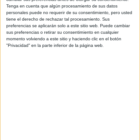
Otros
Tenga en cuenta que algún procesamiento de sus datos
personales puede no requerir de su consentimiento, pero usted
Producto
tiene el derecho de rechazar tal procesamiento. Sus
preferencias se aplicarán solo a este sitio web. Puede cambiar
Producto
sus preferencias o retirar su consentimiento en cualquier
momento volviendo a este sitio y haciendo clic en el botón
Web pensada para poder ofrecer diferentes
"Privacidad" en la parte inferior de la página web.
productos propios y ajenos para que los
aficionados los puedan adquirir
Divulgación
Dossier
Webs
Comunicados
Fotografía
Vídeos (on boards)
Redes Sociales
2026 Revista Scratch |
Contacto
|
Aviso legal
y política de privacidad