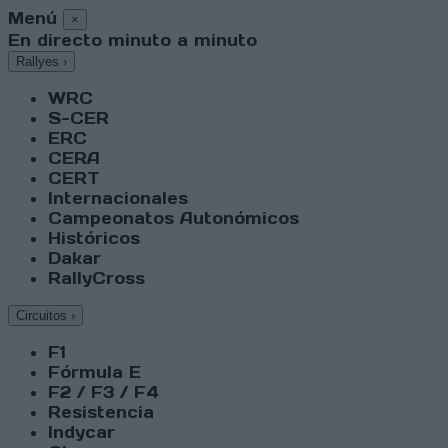
Menú
×
En directo minuto a minuto
Rallyes
›
WRC
S-CER
ERC
CERA
CERT
Internacionales
Campeonatos Autonómicos
Históricos
Dakar
RallyCross
Circuitos
›
F1
Fórmula E
F2 / F3 / F4
Resistencia
Indycar