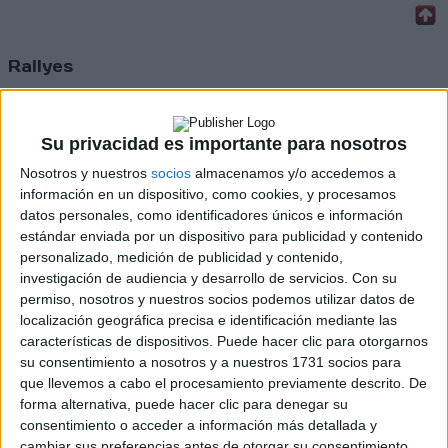
Rallyes
WRC
S-CER
ERC
Su privacidad es importante para nosotros
CERA
Nosotros y nuestros
socios
almacenamos y/o accedemos a
CERT
información en un dispositivo, como cookies, y procesamos
Internacionales
datos personales, como identificadores únicos e información
Campeonatos Autonómicos
estándar enviada por un dispositivo para publicidad y contenido
Históricos
personalizado, medición de publicidad y contenido,
Dakar
investigación de audiencia y desarrollo de servicios.
Con su
RallyCross
permiso, nosotros y nuestros socios podemos utilizar datos de
localización geográfica precisa e identificación mediante las
Circuitos
características de dispositivos. Puede hacer clic para otorgarnos
F1
su consentimiento a nosotros y a nuestros 1731 socios para
Fórmula E
que llevemos a cabo el procesamiento previamente descrito. De
F2 / F3 / F4
forma alternativa, puede hacer clic para denegar su
Resistencia
consentimiento o acceder a información más detallada y
Indycar
cambiar sus preferencias antes de otorgar su consentimiento.