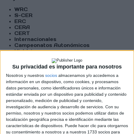
WRC
S-CER
ERC
CERA
CERT
Internacionales
Campeonatos Autonómicos
Históricos
Dakar
RallyCross
Su privacidad es importante para nosotros
Circuitos
Nosotros y nuestros
socios
almacenamos y/o accedemos a
información en un dispositivo, como cookies, y procesamos
F1
datos personales, como identificadores únicos e información
Fórmula E
estándar enviada por un dispositivo para publicidad y contenido
F2 / F3 / F4
personalizado, medición de publicidad y contenido,
Resistencia
investigación de audiencia y desarrollo de servicios.
Con su
Indycar
permiso, nosotros y nuestros socios podemos utilizar datos de
Otros
localización geográfica precisa e identificación mediante las
características de dispositivos. Puede hacer clic para otorgarnos
Producto
su consentimiento a nosotros y a nuestros 1733 socios para