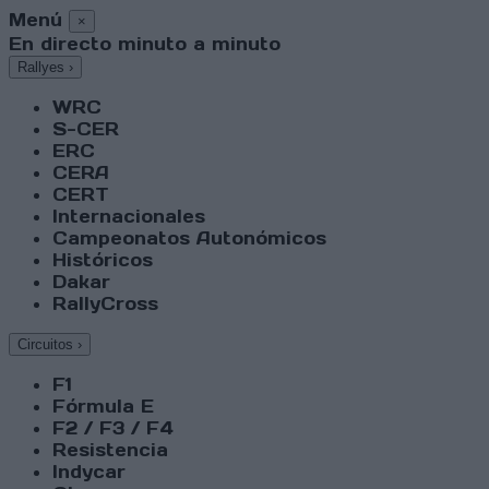
Menú
×
En directo minuto a minuto
Rallyes
›
WRC
S-CER
ERC
CERA
CERT
Internacionales
Campeonatos Autonómicos
Históricos
Dakar
RallyCross
Circuitos
›
F1
Fórmula E
F2 / F3 / F4
Resistencia
Indycar