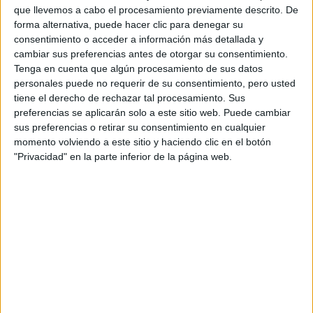
que llevemos a cabo el procesamiento previamente descrito. De
Producto
forma alternativa, puede hacer clic para denegar su
consentimiento o acceder a información más detallada y
Web pensada para poder ofrecer diferentes
productos propios y ajenos para que los
cambiar sus preferencias antes de otorgar su consentimiento.
aficionados los puedan adquirir
Tenga en cuenta que algún procesamiento de sus datos
personales puede no requerir de su consentimiento, pero usted
Divulgación
tiene el derecho de rechazar tal procesamiento. Sus
preferencias se aplicarán solo a este sitio web. Puede cambiar
Dossier
sus preferencias o retirar su consentimiento en cualquier
Webs
momento volviendo a este sitio y haciendo clic en el botón
Comunicados
"Privacidad" en la parte inferior de la página web.
Fotografía
Vídeos (on boards)
Redes Sociales
2026 Revista Scratch |
Contacto
|
Aviso legal
y política de privacidad