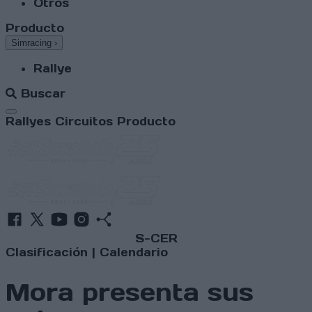
Otros
Producto
Simracing
›
Rallye
Buscar
Abrir menú
Rallyes
Circuitos
Producto
S-CER
Clasificación
|
Calendario
Mora presenta sus