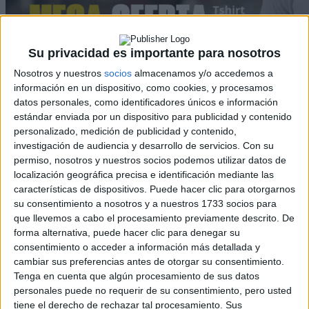
Su privacidad es importante para nosotros
Nosotros y nuestros
socios
almacenamos y/o accedemos a
información en un dispositivo, como cookies, y procesamos
Rallyes
datos personales, como identificadores únicos e información
estándar enviada por un dispositivo para publicidad y contenido
WRC
personalizado, medición de publicidad y contenido,
S-CER
investigación de audiencia y desarrollo de servicios.
Con su
ERC
permiso, nosotros y nuestros socios podemos utilizar datos de
CERA
localización geográfica precisa e identificación mediante las
CERT
Internacionales
características de dispositivos. Puede hacer clic para otorgarnos
Campeonatos Autonómicos
su consentimiento a nosotros y a nuestros 1733 socios para
Históricos
que llevemos a cabo el procesamiento previamente descrito. De
Dakar
forma alternativa, puede hacer clic para denegar su
RallyCross
consentimiento o acceder a información más detallada y
cambiar sus preferencias antes de otorgar su consentimiento.
Circuitos
Tenga en cuenta que algún procesamiento de sus datos
personales puede no requerir de su consentimiento, pero usted
F1
tiene el derecho de rechazar tal procesamiento. Sus