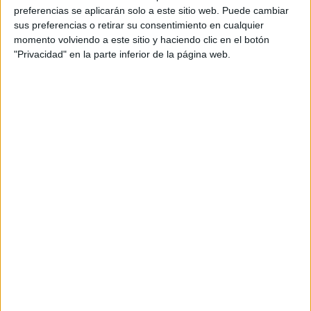
Fórmula E
preferencias se aplicarán solo a este sitio web. Puede cambiar
F2 / F3 / F4
sus preferencias o retirar su consentimiento en cualquier
Resistencia
momento volviendo a este sitio y haciendo clic en el botón
Indycar
"Privacidad" en la parte inferior de la página web.
Otros
Producto
Producto
Web pensada para poder ofrecer diferentes
productos propios y ajenos para que los
aficionados los puedan adquirir
Divulgación
Dossier
Webs
Comunicados
Fotografía
Vídeos (on boards)
Redes Sociales