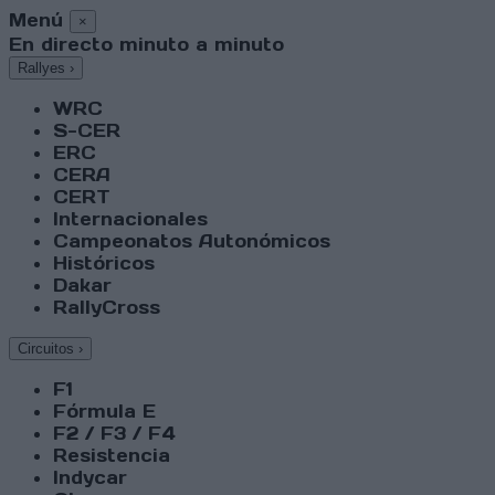
Menú
×
En directo minuto a minuto
Rallyes
›
WRC
S-CER
ERC
CERA
CERT
Internacionales
Campeonatos Autonómicos
Históricos
Dakar
RallyCross
Circuitos
›
F1
Fórmula E
F2 / F3 / F4
Resistencia
Indycar