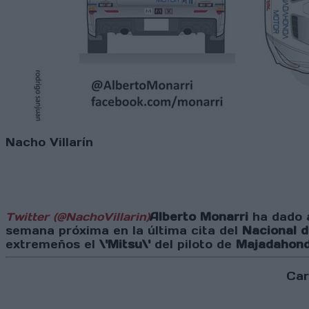
Nacho Villarín
Twitter (@NachoVillarin)
Alberto Monarri
ha dado a
semana próxima en la última cita del
Nacional d
extremeños el
\'Mitsu\'
del piloto de
Majadahon
Car