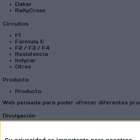
Dakar
RallyCross
Circuitos
F1
Fórmula E
F2 / F3 / F4
Resistencia
Indycar
Otros
Producto
Producto
Web pensada para poder ofrecer diferentes prod
Divulgación
Dossier
Webs
Comunicados