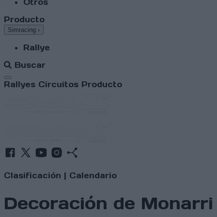
Otros
Producto
Simracing
›
Rallye
Buscar
Abrir menú
Rallyes
Circuitos
Producto
Clasificación
|
Calendario
Decoración de Monarri 