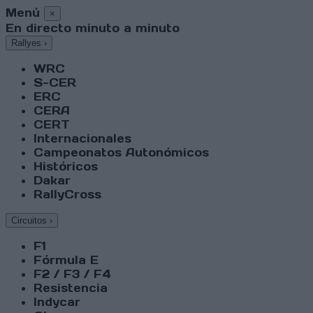
Menú
×
En directo minuto a minuto
Rallyes
›
WRC
S-CER
ERC
CERA
CERT
Internacionales
Campeonatos Autonómicos
Históricos
Dakar
RallyCross
Circuitos
›
F1
Fórmula E
F2 / F3 / F4
Resistencia
Indycar