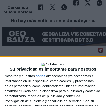
Cargando
nueva noticia
No hay más noticias en esta categoría.
Rallyes
Su privacidad es importante para nosotros
WRC
S-CER
Nosotros y nuestros
socios
almacenamos y/o accedemos a
ERC
información en un dispositivo, como cookies, y procesamos
CERA
datos personales, como identificadores únicos e información
CERT
estándar enviada por un dispositivo para publicidad y contenido
Internacionales
personalizado, medición de publicidad y contenido,
Campeonatos Autonómicos
investigación de audiencia y desarrollo de servicios.
Con su
Históricos
permiso, nosotros y nuestros socios podemos utilizar datos de