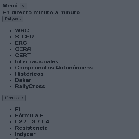
Menú
×
En directo minuto a minuto
Rallyes
›
WRC
S-CER
ERC
CERA
CERT
Internacionales
Campeonatos Autonómicos
Históricos
Dakar
RallyCross
Circuitos
›
F1
Fórmula E
F2 / F3 / F4
Resistencia
Indycar