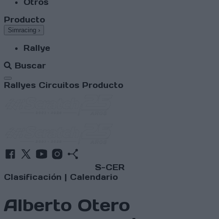
Otros
Producto
Simracing
›
Rallye
Buscar
Abrir menú
Rallyes
Circuitos
Producto
S-CER
Clasificación
|
Calendario
Alberto Otero