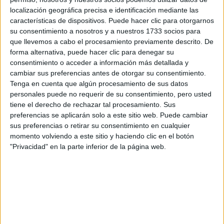
Dakar
localización geográfica precisa e identificación mediante las
RallyCross
características de dispositivos. Puede hacer clic para otorgarnos
su consentimiento a nosotros y a nuestros 1733 socios para
Circuitos
que llevemos a cabo el procesamiento previamente descrito. De
forma alternativa, puede hacer clic para denegar su
F1
consentimiento o acceder a información más detallada y
Fórmula E
cambiar sus preferencias antes de otorgar su consentimiento.
F2 / F3 / F4
Tenga en cuenta que algún procesamiento de sus datos
Resistencia
personales puede no requerir de su consentimiento, pero usted
Indycar
tiene el derecho de rechazar tal procesamiento. Sus
Otros
preferencias se aplicarán solo a este sitio web. Puede cambiar
sus preferencias o retirar su consentimiento en cualquier
Producto
momento volviendo a este sitio y haciendo clic en el botón
Producto
"Privacidad" en la parte inferior de la página web.
Web pensada para poder ofrecer diferentes
productos propios y ajenos para que los
aficionados los puedan adquirir
Divulgación
Dossier