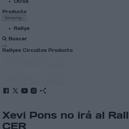
Otros
Producto
Simracing
›
Rallye
Buscar
Abrir menú
Rallyes
Circuitos
Producto
Xevi Pons no irá al Ra
CER