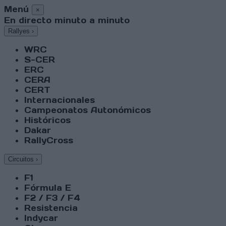
Menú
×
En directo minuto a minuto
Rallyes
›
WRC
S-CER
ERC
CERA
CERT
Internacionales
Campeonatos Autonómicos
Históricos
Dakar
RallyCross
Circuitos
›
F1
Fórmula E
F2 / F3 / F4
Resistencia
Indycar