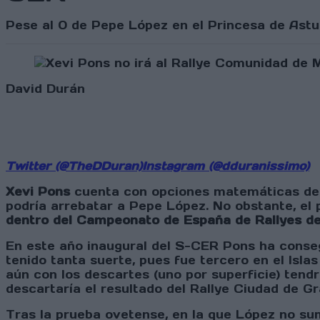
Pese al 0 de Pepe López en el Princesa de Astur
David Durán
Twitter (@TheDDuran)
Instagram (@dduranissimo)
Xevi Pons
cuenta con opciones matemáticas de g
podría arrebatar a Pepe López. No obstante, el
dentro del Campeonato de España de Rallyes de
En este año inaugural del S-CER Pons ha consegu
tenido tanta suerte, pues fue tercero en el Isla
aún con los descartes (uno por superficie) ten
descartaría el resultado del Rallye Ciudad de G
Tras la prueba ovetense, en la que López no su