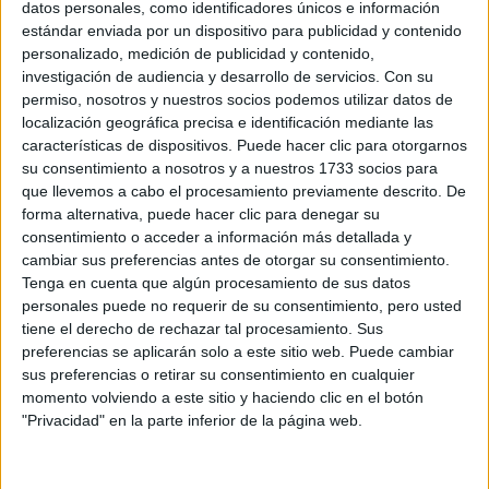
datos personales, como identificadores únicos e información
estándar enviada por un dispositivo para publicidad y contenido
personalizado, medición de publicidad y contenido,
investigación de audiencia y desarrollo de servicios.
Con su
permiso, nosotros y nuestros socios podemos utilizar datos de
localización geográfica precisa e identificación mediante las
características de dispositivos. Puede hacer clic para otorgarnos
su consentimiento a nosotros y a nuestros 1733 socios para
que llevemos a cabo el procesamiento previamente descrito. De
Rallyes
forma alternativa, puede hacer clic para denegar su
consentimiento o acceder a información más detallada y
WRC
cambiar sus preferencias antes de otorgar su consentimiento.
S-CER
Tenga en cuenta que algún procesamiento de sus datos
ERC
personales puede no requerir de su consentimiento, pero usted
CERA
tiene el derecho de rechazar tal procesamiento. Sus
CERT
preferencias se aplicarán solo a este sitio web. Puede cambiar
Internacionales
sus preferencias o retirar su consentimiento en cualquier
Campeonatos Autonómicos
momento volviendo a este sitio y haciendo clic en el botón
Históricos
"Privacidad" en la parte inferior de la página web.
Dakar
RallyCross