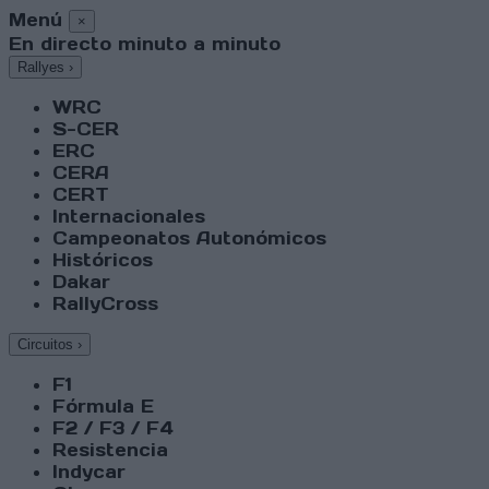
Menú
×
En directo minuto a minuto
Rallyes
›
WRC
S-CER
ERC
CERA
CERT
Internacionales
Campeonatos Autonómicos
Históricos
Dakar
RallyCross
Circuitos
›
F1
Fórmula E
F2 / F3 / F4
Resistencia
Indycar