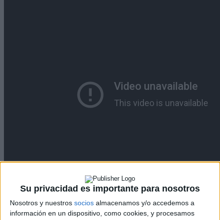
Su privacidad es importante para nosotros
Cargando
nueva noticia
Nosotros y nuestros
socios
almacenamos y/o accedemos a
información en un dispositivo, como cookies, y procesamos
No hay más noticias en esta categoría.