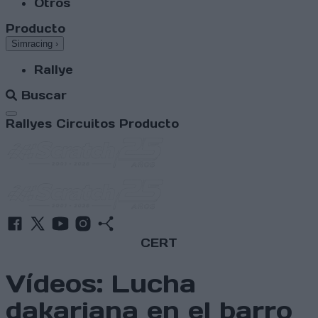
Otros
Producto
Simracing
›
Rallye
Buscar
Abrir menú
Rallyes
Circuitos
Producto
CERT
Vídeos: Lucha
dakariana en el barro