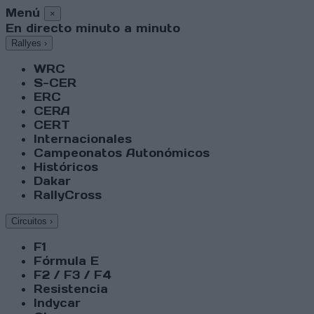
Menú
×
En directo minuto a minuto
Rallyes
›
WRC
S-CER
ERC
CERA
CERT
Internacionales
Campeonatos Autonómicos
Históricos
Dakar
RallyCross
Circuitos
›
F1
Fórmula E
F2 / F3 / F4
Resistencia
Indycar