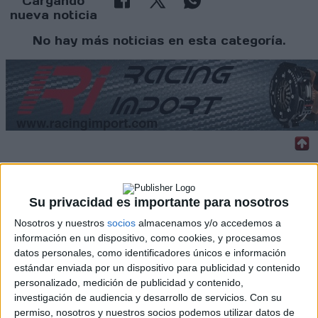
Cargando
nueva noticia
No hay más noticias en esta categoría.
Rallyes
Su privacidad es importante para nosotros
WRC
S-CER
Nosotros y nuestros
socios
almacenamos y/o accedemos a
ERC
información en un dispositivo, como cookies, y procesamos
CERA
datos personales, como identificadores únicos e información
CERT
estándar enviada por un dispositivo para publicidad y contenido
Internacionales
personalizado, medición de publicidad y contenido,
Campeonatos Autonómicos
investigación de audiencia y desarrollo de servicios.
Con su
Históricos
permiso, nosotros y nuestros socios podemos utilizar datos de