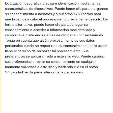
Dakar
localización geográfica precisa e identificación mediante las
RallyCross
características de dispositivos. Puede hacer clic para otorgarnos
su consentimiento a nosotros y a nuestros 1733 socios para
Circuitos
que llevemos a cabo el procesamiento previamente descrito. De
forma alternativa, puede hacer clic para denegar su
F1
consentimiento o acceder a información más detallada y
Fórmula E
cambiar sus preferencias antes de otorgar su consentimiento.
F2 / F3 / F4
Resistencia
Tenga en cuenta que algún procesamiento de sus datos
Indycar
personales puede no requerir de su consentimiento, pero usted
Otros
tiene el derecho de rechazar tal procesamiento. Sus
preferencias se aplicarán solo a este sitio web. Puede cambiar
Producto
sus preferencias o retirar su consentimiento en cualquier
momento volviendo a este sitio y haciendo clic en el botón
Producto
"Privacidad" en la parte inferior de la página web.
Web pensada para poder ofrecer diferentes
productos propios y ajenos para que los
aficionados los puedan adquirir
Divulgación
Dossier