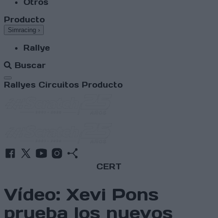
Otros
Producto
Simracing
›
Rallye
Buscar
Abrir menú
Rallyes
Circuitos
Producto
CERT
Vídeo: Xevi Pons
prueba los nuevos