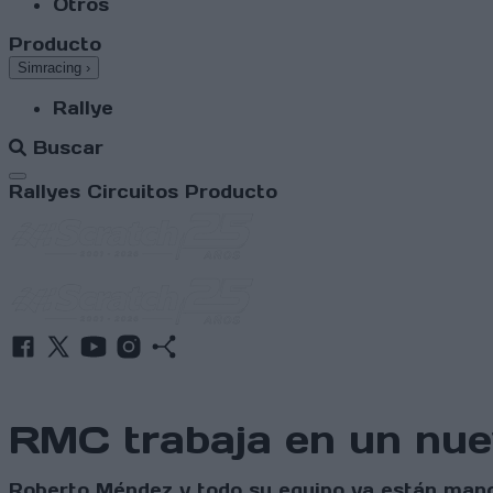
Otros
Producto
Simracing
›
Rallye
Buscar
Abrir menú
Rallyes
Circuitos
Producto
RMC trabaja en un nue
Roberto Méndez y todo su equipo ya están manos