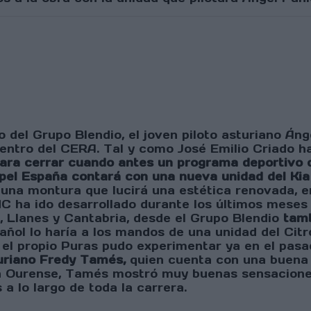
el Grupo Blendio, el joven piloto asturiano Áng
ntro del CERA. Tal y como José Emilio Criado h
para cerrar cuando antes un programa deportivo q
Opel España contará con una nueva unidad del Kia
á una montura que lucirá una estética renovada, 
C ha ido desarrollado durante los últimos meses
s, Llanes y Cantabria, desde el Grupo Blendio
tamb
spañol lo haría a los mandos de una unidad del C
e el propio Puras pudo experimentar ya en el pas
uriano
Fredy Tamés,
quien cuenta con una buena 
 En Ourense, Tamés mostró muy buenas sensacione
 lo largo de toda la carrera.