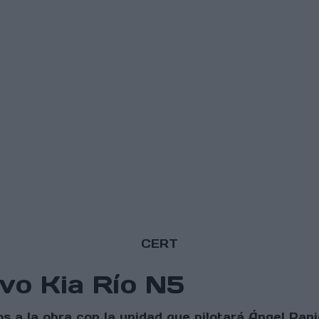
CERT
vo Kia Río N5
 a la obra con la unidad que pilotará Ángel Pan