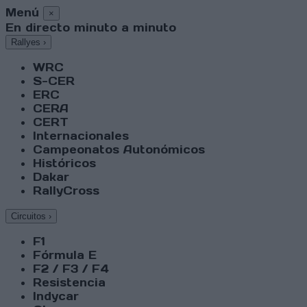
Menú
×
En directo minuto a minuto
Rallyes
›
WRC
S-CER
ERC
CERA
CERT
Internacionales
Campeonatos Autonómicos
Históricos
Dakar
RallyCross
Circuitos
›
F1
Fórmula E
F2 / F3 / F4
Resistencia
Indycar