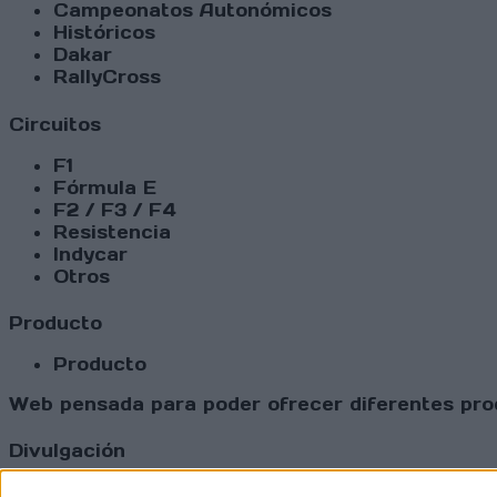
Campeonatos Autonómicos
Históricos
Dakar
RallyCross
Circuitos
F1
Fórmula E
F2 / F3 / F4
Resistencia
Indycar
Otros
Producto
Producto
Web pensada para poder ofrecer diferentes prod
Divulgación
Dossier