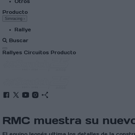
Otros
Producto
Simracing
›
Rallye
Buscar
Abrir menú
Rallyes
Circuitos
Producto
RMC muestra su nuevo
El equipo leonés ultima los detalles de la cons