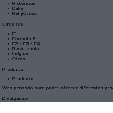
Históricos
Dakar
RallyCross
Circuitos
F1
Fórmula E
F2 / F3 / F4
Resistencia
Indycar
Otros
Producto
Producto
Web pensada para poder ofrecer diferentes prod
Divulgación
Dossier
Webs