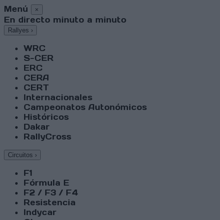
Menú
×
En directo minuto a minuto
Rallyes
›
WRC
S-CER
ERC
CERA
CERT
Internacionales
Campeonatos Autonómicos
Históricos
Dakar
RallyCross
Circuitos
›
F1
Fórmula E
F2 / F3 / F4
Resistencia
Indycar