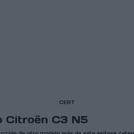
CERT
 Citroën C3 N5
trucción de otro modelo más de esta exitosa categ