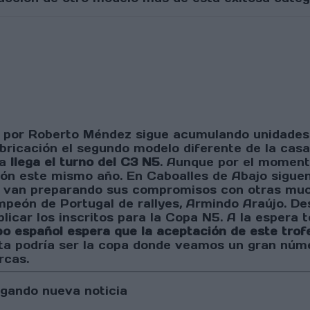
por Roberto Méndez sigue acumulando unidades d
abricación el segundo modelo diferente de la cas
ra
llega el turno del C3 N5
. Aunque por el moment
ión este mismo año. En Caboalles de Abajo sigue
ue van preparando sus compromisos con otras muc
mpeón de Portugal de rallyes, Armindo Araújo. De
licar los inscritos para la Copa N5. A la espera 
po español espera que la aceptación de este trof
esta podría ser la copa donde veamos un gran nú
arcas.
gando nueva noticia