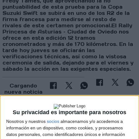
Fredy Tamés, que aprovechando la no
puntuabilidad de esta prueba para la Copa
Suzuki Swift se subirá en uno de los R2 de la
firma francesa para medirse al resto de
rivales de este certamen promocional.El Rally
Princesa de Asturias – Ciudad de Oviedo nos
ofrece en esta edición 12 tramos
cronometrados y más de 170 kilómetros. En la
tarde hoy jueves se oficiarán las
verificaciones técnicas, así como la vistosa
ceremonia de salida, dejando para el viernes y
sábado la acción en las exigentes especiales.
Cargando
nueva noticia
No hay más noticias en esta categoría.
Su privacidad es importante para nosotros
Nosotros y nuestros
socios
almacenamos y/o accedemos a
información en un dispositivo, como cookies, y procesamos
datos personales, como identificadores únicos e información