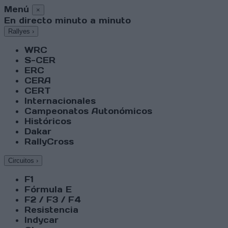
Menú
×
En directo minuto a minuto
Rallyes
›
WRC
S-CER
ERC
CERA
CERT
Internacionales
Campeonatos Autonómicos
Históricos
Dakar
RallyCross
Circuitos
›
F1
Fórmula E
F2 / F3 / F4
Resistencia
Indycar