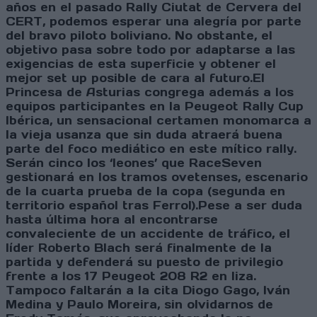
años en el pasado Rally Ciutat de Cervera del
CERT, podemos esperar una alegría por parte
del bravo piloto boliviano. No obstante, el
objetivo pasa sobre todo por adaptarse a las
exigencias de esta superficie y obtener el
mejor set up posible de cara al futuro.El
Princesa de Asturias congrega además a los
equipos participantes en la Peugeot Rally Cup
Ibérica, un sensacional certamen monomarca a
la vieja usanza que sin duda atraerá buena
parte del foco mediático en este mítico rally.
Serán cinco los ‘leones’ que RaceSeven
gestionará en los tramos ovetenses, escenario
de la cuarta prueba de la copa (segunda en
territorio español tras Ferrol).Pese a ser duda
hasta última hora al encontrarse
convaleciente de un accidente de tráfico, el
líder Roberto Blach será finalmente de la
partida y defenderá su puesto de privilegio
frente a los 17 Peugeot 208 R2 en liza.
Tampoco faltarán a la cita Diogo Gago, Iván
Medina y Paulo Moreira, sin olvidarnos de