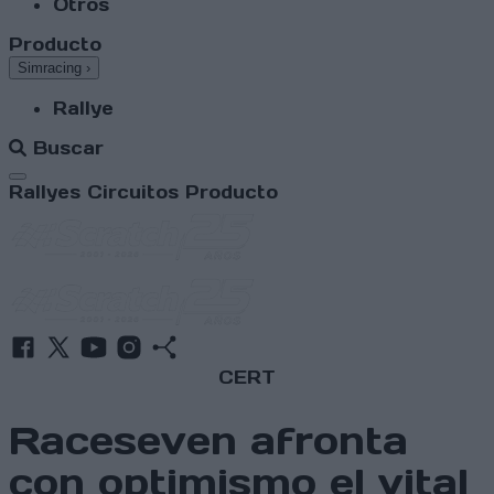
Otros
Producto
Simracing
›
Rallye
Buscar
Abrir menú
Rallyes
Circuitos
Producto
CERT
Raceseven afronta
con optimismo el vital