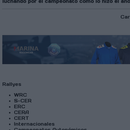
luchando por el campeonato como lo hizo el añ
Car
Rallyes
WRC
S-CER
ERC
CERA
CERT
Internacionales
Campeonatos Autonómicos