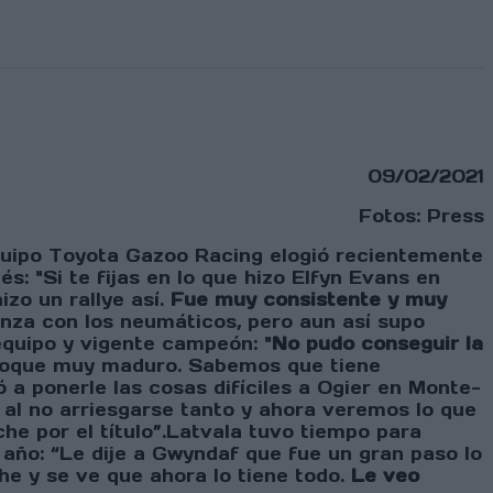
09/02/2021
Fotos: Press
 equipo Toyota Gazoo Racing elogió recientemente
s: "Si te fijas en lo que hizo Elfyn Evans en
zo un rallye así.
Fue muy consistente y muy
anza con los neumáticos, pero aun así supo
equipo y vigente campeón: "
No pudo conseguir la
nfoque muy maduro. Sabemos que tiene
 a ponerle las cosas difíciles a Ogier en Monte-
e al no arriesgarse tanto y ahora veremos lo que
he por el título”.Latvala tuvo tiempo para
 año: “Le dije a Gwyndaf que fue un gran paso lo
he y se ve que ahora lo tiene todo.
Le veo