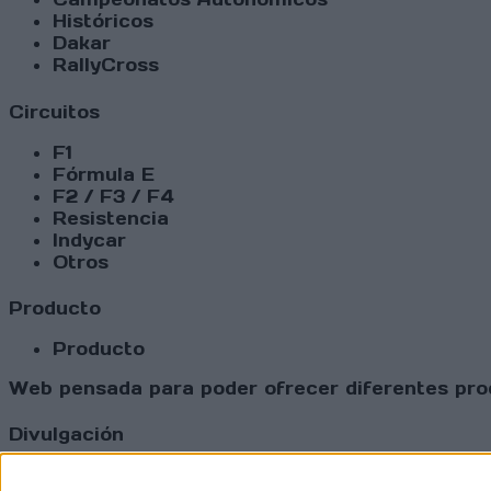
Históricos
Dakar
RallyCross
Circuitos
F1
Fórmula E
F2 / F3 / F4
Resistencia
Indycar
Otros
Producto
Producto
Web pensada para poder ofrecer diferentes prod
Divulgación
Dossier