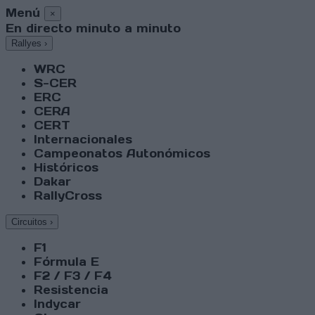
Menú
×
En directo minuto a minuto
Rallyes
›
WRC
S-CER
ERC
CERA
CERT
Internacionales
Campeonatos Autonómicos
Históricos
Dakar
RallyCross
Circuitos
›
F1
Fórmula E
F2 / F3 / F4
Resistencia
Indycar