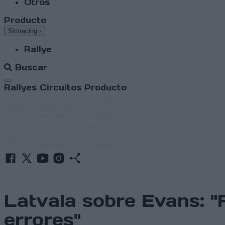
Otros
Producto
Simracing
›
Rallye
Buscar
Abrir menú
Rallyes
Circuitos
Producto
Latvala sobre Evans: 
errores"